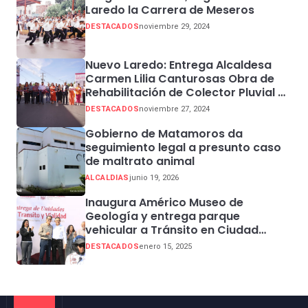
Laredo la Carrera de Meseros
DESTACADOS
noviembre 29, 2024
Nuevo Laredo: Entrega Alcaldesa
Carmen Lilia Canturosas Obra de
Rehabilitación de Colector Pluvial en
Sector Centro
DESTACADOS
noviembre 27, 2024
Gobierno de Matamoros da
seguimiento legal a presunto caso
de maltrato animal
ALCALDIAS
junio 19, 2026
Inaugura Américo Museo de
Geología y entrega parque
vehicular a Tránsito en Ciudad
Madero
DESTACADOS
enero 15, 2025