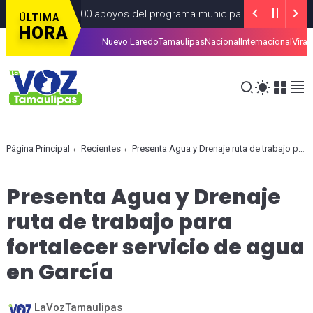
s de 4 Mil 400 apoyos del programa municipal “Mamá Luchona”
AL
ÚLTIMA
HORA
Nuevo Laredo
Tamaulipas
Nacional
Internacional
Viral
la tarjeta de la Regio Ruta
ALCALDIAS
AGOSTO 07, 2026
Página Principal
Recientes
Presenta Agua y Drenaje ruta de trabajo para fortalecer servicio de agua en García
Presenta Agua y Drenaje
ruta de trabajo para
fortalecer servicio de agua
en García
LaVozTamaulipas