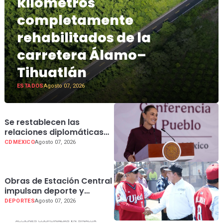
kilómetros
completamente
rehabilitados de la
carretera Álamo–
Tihuatlán
ESTADOS
Agosto 07, 2026
Se restablecen las
relaciones diplomáticas
entre México y Perú:
CDMEXICO
Agosto 07, 2026
presidenta Claudia
Sheinbaum
Obras de Estación Central
impulsan deporte y
convivencia familiar:
DEPORTES
Agosto 07, 2026
Ernesto Alanís