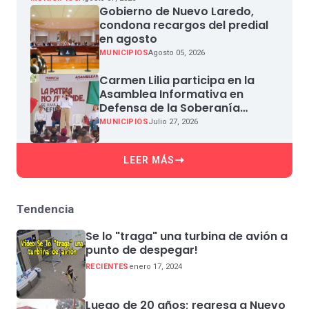
Gobierno de Nuevo Laredo,
condona recargos del predial
en agosto
MUNICIPIOS
Agosto 05, 2026
Carmen Lilia participa en la
Asamblea Informativa en
Defensa de la Soberanía
Nacional en Miguel Aleman
MUNICIPIOS
Julio 27, 2026
LEER MÁS
Tendencia
Se lo "traga" una turbina de avión a
punto de despegar!
RECIENTES
enero 17, 2024
Luego de 20 años; regresa a Nuevo