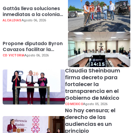
Gattás lleva soluciones
inmediatas a la colonia
Azteca 2; con “Tu Voz
ALCALDIAS
Agosto 06, 2026
Transforma
Propone diputado Byron
Cavazos facilitar la
presentación de
CD VICTORIA
Agosto 06, 2026
iniciativas ciudadanas en
Tamaulipas
Claudia Sheinbaum
firma decreto para
fortalecer la
transparencia en el
Gobierno de México
CDMEXICO
Agosto 05, 2026
No hay censura; el
derecho de las
audiencias es un
principio