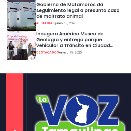
Gobierno de Matamoros da
seguimiento legal a presunto caso
de maltrato animal
ALCALDIAS
junio 19, 2026
Inaugura Américo Museo de
Geología y entrega parque
vehicular a Tránsito en Ciudad
Madero
DESTACADOS
enero 15, 2025