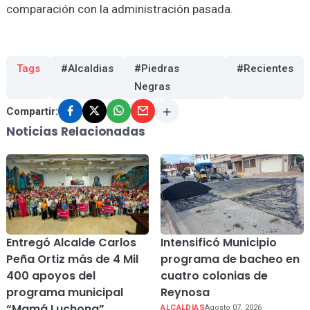
comparación con la administración pasada.
Tags
#Alcaldias
#Piedras
#Recientes
Negras
Compartir:
Noticias Relacionadas
Entregó Alcalde Carlos
Intensificó Municipio
Peña Ortiz más de 4 Mil
programa de bacheo en
400 apoyos del
cuatro colonias de
programa municipal
Reynosa
“Mamá Luchona”
ALCALDIAS
Agosto 07, 2026