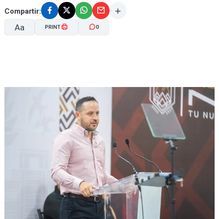
Compartir:
Aa
PRINT
0
A-
A+