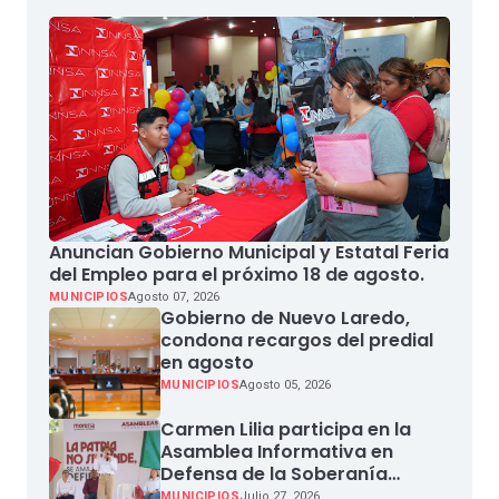
Anuncian Gobierno Municipal y Estatal Feria
del Empleo para el próximo 18 de agosto.
MUNICIPIOS
Agosto 07, 2026
Gobierno de Nuevo Laredo,
condona recargos del predial
en agosto
MUNICIPIOS
Agosto 05, 2026
Carmen Lilia participa en la
Asamblea Informativa en
Defensa de la Soberanía
Nacional en Miguel Aleman
MUNICIPIOS
Julio 27, 2026