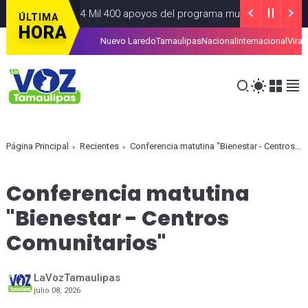
rtiz más de 4 Mil 400 apoyos del programa municipal “Mamá Lucho
ÚLTIMA
HORA
Nuevo Laredo
Tamaulipas
Nacional
Internacional
Viral
ramitar la tarjeta de la Regio Ruta
ALCALDIAS
AGOSTO 07, 2026
Página Principal
Recientes
Conferencia matutina "Bienestar - Centros Comunitarios"
Conferencia matutina
"Bienestar - Centros
Comunitarios"
LaVozTamaulipas
julio 08, 2026