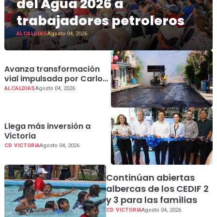
del Agua 2026 a
trabajadores petroleros
ALCALDIAS
Agosto 04, 2026
Avanza transformación
vial impulsada por Carlos
Peña Ortiz en La Cima y
ALCALDIAS
Agosto 04, 2026
Jarachina Sur
Llega más inversión a
Victoria
CD VICTORIA
Agosto 04, 2026
Continúan abiertas
albercas de los CEDIF 2
y 3 para las familias
CD VICTORIA
Agosto 04, 2026