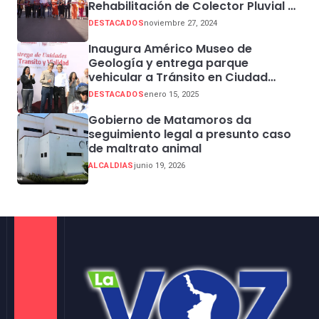
Rehabilitación de Colector Pluvial en
Sector Centro
DESTACADOS
noviembre 27, 2024
Inaugura Américo Museo de
Geología y entrega parque
vehicular a Tránsito en Ciudad
Madero
DESTACADOS
enero 15, 2025
Gobierno de Matamoros da
seguimiento legal a presunto caso
de maltrato animal
ALCALDIAS
junio 19, 2026