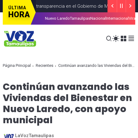
talecer la transparencia en el Gobierno de México
CDMEXICO
AG
ÚLTIMA
HORA
Nuevo Laredo
Tamaulipas
Nacional
Internacional
Viral
s con trámites del SAT
RECIENTES
AGOSTO 04, 2026
Página Principal
Recientes
Continúan avanzando las Viviendas del Bienestar en Nuevo Laredo, con apoyo municipal
Continúan avanzando las
Viviendas del Bienestar en
Nuevo Laredo, con apoyo
municipal
LaVozTamaulipas