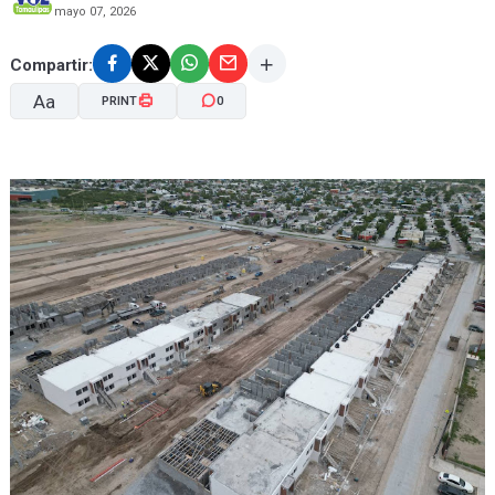
mayo 07, 2026
Compartir:
Aa
PRINT
0
A-
A+