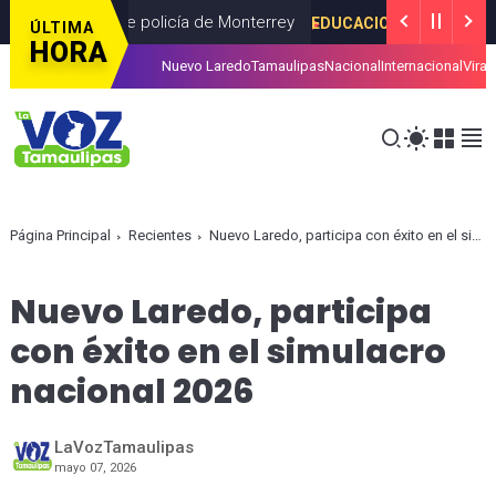
cademia de policía de Monterrey
EDUCACION
AGOSTO 07, 2026
ÚLTIMA
HORA
Nuevo Laredo
Tamaulipas
Nacional
Internacional
Viral
 la Ley General en materia de feminicidio: Laura Itzel Castillo
C
Página Principal
Recientes
Nuevo Laredo, participa con éxito en el simulacro nacional 2026
Nuevo Laredo, participa
con éxito en el simulacro
nacional 2026
LaVozTamaulipas
mayo 07, 2026