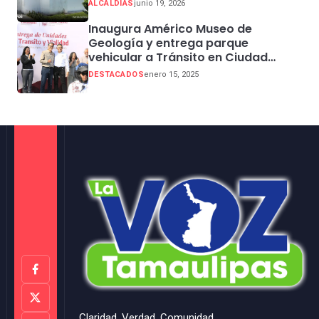
ALCALDIAS
junio 19, 2026
Inaugura Américo Museo de
Geología y entrega parque
vehicular a Tránsito en Ciudad
Madero
DESTACADOS
enero 15, 2025
Claridad, Verdad, Comunidad