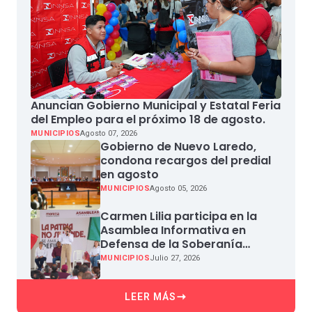
Anuncian Gobierno Municipal y Estatal Feria
del Empleo para el próximo 18 de agosto.
MUNICIPIOS
Agosto 07, 2026
Gobierno de Nuevo Laredo,
condona recargos del predial
en agosto
MUNICIPIOS
Agosto 05, 2026
Carmen Lilia participa en la
Asamblea Informativa en
Defensa de la Soberanía
Nacional en Miguel Aleman
MUNICIPIOS
Julio 27, 2026
LEER MÁS