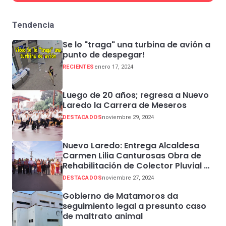
Tendencia
Se lo "traga" una turbina de avión a
punto de despegar!
RECIENTES
enero 17, 2024
Luego de 20 años; regresa a Nuevo
Laredo la Carrera de Meseros
DESTACADOS
noviembre 29, 2024
Nuevo Laredo: Entrega Alcaldesa
Carmen Lilia Canturosas Obra de
Rehabilitación de Colector Pluvial en
Sector Centro
DESTACADOS
noviembre 27, 2024
Gobierno de Matamoros da
seguimiento legal a presunto caso
de maltrato animal