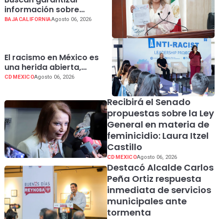
información sobre
menstruación y justificar
BAJACALIFORNIA
Agosto 06, 2026
faltas
El racismo en México es
una herida abierta,
destaco la senadora
CDMEXICO
Agosto 06, 2026
Patricia Ramírez
Recibirá el Senado
propuestas sobre la Ley
General en materia de
feminicidio: Laura Itzel
Castillo
CDMEXICO
Agosto 06, 2026
Destacó Alcalde Carlos
Peña Ortiz respuesta
inmediata de servicios
municipales ante
tormenta