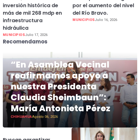
inversión histórica de
por el aumento del nivel
más de mil 268 mdp en
del Río Bravo.
infraestructura
MUNICIPIOS
Julio 16, 2026
hidráulica
MUNICIPIOS
Julio 17, 2026
Recomendamos
“En Asamblea Vecinal
reafirmamos apoyo a
nuestra Presidenta
Claudia Sheimbaun”:
María Antonieta Pérez
CHIHUAHUA
Agosto 06, 2026
Buscan garantizar