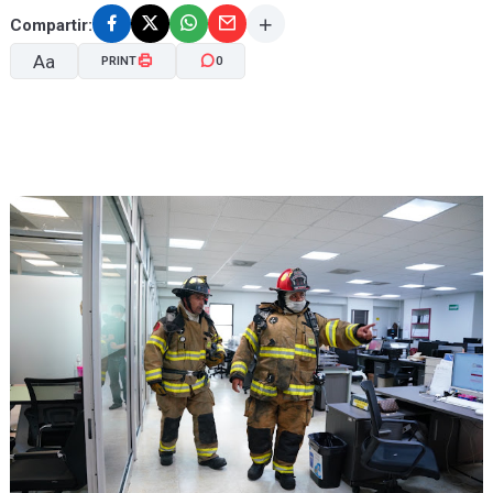
Compartir:
Aa
PRINT
0
A-
A+