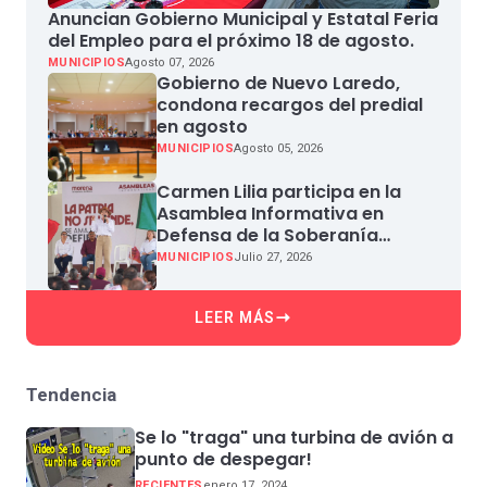
Anuncian Gobierno Municipal y Estatal Feria
del Empleo para el próximo 18 de agosto.
MUNICIPIOS
Agosto 07, 2026
Gobierno de Nuevo Laredo,
condona recargos del predial
en agosto
MUNICIPIOS
Agosto 05, 2026
Carmen Lilia participa en la
Asamblea Informativa en
Defensa de la Soberanía
Nacional en Miguel Aleman
MUNICIPIOS
Julio 27, 2026
LEER MÁS
Tendencia
Se lo "traga" una turbina de avión a
punto de despegar!
RECIENTES
enero 17, 2024