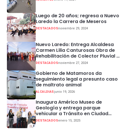
Luego de 20 años; regresa a Nuevo
Laredo la Carrera de Meseros
DESTACADOS
noviembre 29, 2024
Nuevo Laredo: Entrega Alcaldesa
Carmen Lilia Canturosas Obra de
Rehabilitación de Colector Pluvial en
Sector Centro
DESTACADOS
noviembre 27, 2024
Gobierno de Matamoros da
seguimiento legal a presunto caso
de maltrato animal
ALCALDIAS
junio 19, 2026
Inaugura Américo Museo de
Geología y entrega parque
vehicular a Tránsito en Ciudad
Madero
DESTACADOS
enero 15, 2025