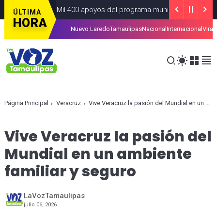
tiz más de 4 Mil 400 apoyos del programa municipal “Mamá Luchon
ÚLTIMA
HORA
Nuevo Laredo
Tamaulipas
Nacional
Internacional
Viral
amitar la tarjeta de la Regio Ruta
ALCALDIAS
AGOSTO 07, 2026
Página Principal
Veracruz
Vive Veracruz la pasión del Mundial en un ambiente familiar y seguro
Vive Veracruz la pasión del
Mundial en un ambiente
familiar y seguro
LaVozTamaulipas
julio 06, 2026