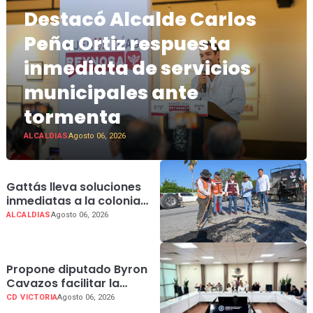
Destacó Alcalde Carlos
Peña Ortiz respuesta
inmediata de servicios
municipales ante
tormenta
ALCALDIAS
Agosto 06, 2026
Gattás lleva soluciones
inmediatas a la colonia
Azteca 2; con “Tu Voz
ALCALDIAS
Agosto 06, 2026
Transforma
Propone diputado Byron
Cavazos facilitar la
presentación de
CD VICTORIA
Agosto 06, 2026
iniciativas ciudadanas en