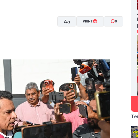
Aa
PRINT
0
A-
A+
Te