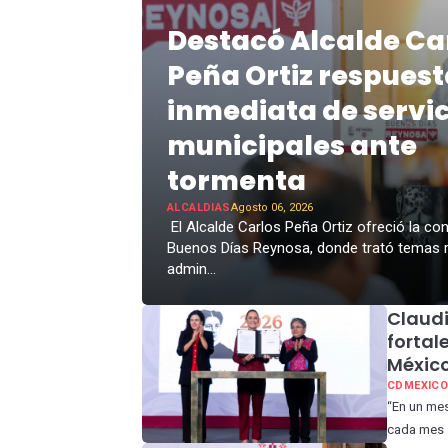
Destacó Alcalde Ca
Peña Ortiz respues
inmediata de servic
municipales ante
tormenta
ALCALDIAS
Agosto 06, 2026
El Alcalde Carlos Peña Ortiz ofreció la co
Buenos Días Reynosa, donde trató temas r
admin...
Claud
fortal
Méxic
CDMEXIC
“En un mes
cada mes s