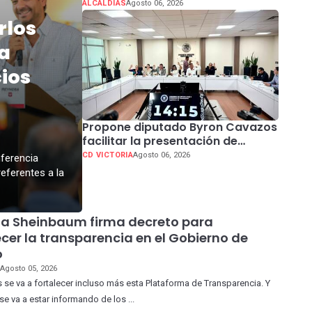
con “Tu Voz Transforma
ALCALDIAS
Agosto 06, 2026
rlos
ta
ios
Propone diputado Byron Cavazos
facilitar la presentación de
iniciativas ciudadanas en
CD VICTORIA
Agosto 06, 2026
nferencia
Tamaulipas
eferentes a la
ia Sheinbaum firma decreto para
ecer la transparencia en el Gobierno de
o
O
Agosto 05, 2026
 se va a fortalecer incluso más esta Plataforma de Transparencia. Y
e va a estar informando de los ...