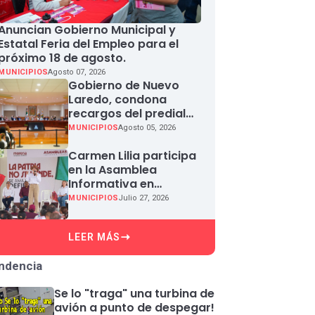
Anuncian Gobierno Municipal y
Estatal Feria del Empleo para el
próximo 18 de agosto.
MUNICIPIOS
Agosto 07, 2026
Gobierno de Nuevo
Laredo, condona
recargos del predial
en agosto
MUNICIPIOS
Agosto 05, 2026
Carmen Lilia participa
en la Asamblea
Informativa en
Defensa de la
MUNICIPIOS
Julio 27, 2026
Soberanía Nacional en
Miguel Aleman
LEER MÁS
ndencia
Se lo "traga" una turbina de
avión a punto de despegar!