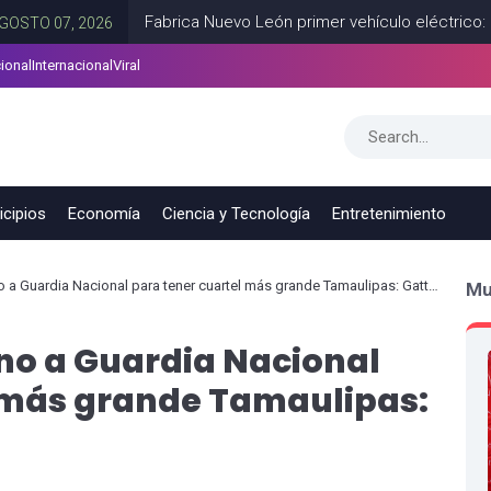
Fabrica Nuevo León primer vehículo eléctrico: KIA EV3
 2026
ional
Internacional
Viral
cipios
Economía
Ciencia y Tecnología
Entretenimiento
o a Guardia Nacional para tener cuartel más grande Tamaulipas: Gattás
Mu
eno a Guardia Nacional
 más grande Tamaulipas: