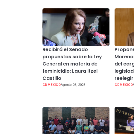
Recibirá el Senado
Propone
propuestas sobre la Ley
Morena 
General en materia de
del carg
feminicidio: Laura Itzel
legisla
Castillo
reelegi
CDMEXICO
Agosto 06, 2026
CDMEXICO