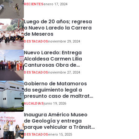
RECIENTES
enero 17, 2024
Luego de 20 años; regresa
a Nuevo Laredo la Carrera
de Meseros
DESTACADOS
noviembre 29, 2024
Nuevo Laredo: Entrega
Alcaldesa Carmen Lilia
Canturosas Obra de
Rehabilitación de Colector
DESTACADOS
noviembre 27, 2024
Pluvial en Sector Centro
Gobierno de Matamoros
da seguimiento legal a
presunto caso de maltrato
animal
ALCALDIAS
junio 19, 2026
Inaugura Américo Museo
de Geología y entrega
parque vehicular a Tránsito
en Ciudad Madero
DESTACADOS
enero 15, 2025