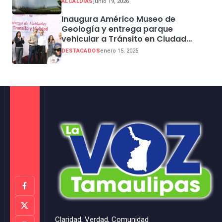
ALCALDIAS
junio 19, 2026
Inaugura Américo Museo de
Geología y entrega parque
vehicular a Tránsito en Ciudad
Madero
DESTACADOS
enero 15, 2025
Claridad, Verdad, Comunidad