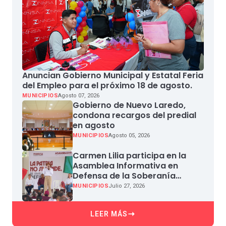
Anuncian Gobierno Municipal y Estatal Feria
del Empleo para el próximo 18 de agosto.
MUNICIPIOS
Agosto 07, 2026
Gobierno de Nuevo Laredo,
condona recargos del predial
en agosto
MUNICIPIOS
Agosto 05, 2026
Carmen Lilia participa en la
Asamblea Informativa en
Defensa de la Soberanía
Nacional en Miguel Aleman
MUNICIPIOS
Julio 27, 2026
LEER MÁS