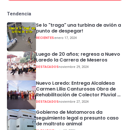
Tendencia
Se lo "traga" una turbina de avión a
punto de despegar!
RECIENTES
enero 17, 2024
Luego de 20 años; regresa a Nuevo
Laredo la Carrera de Meseros
DESTACADOS
noviembre 29, 2024
Nuevo Laredo: Entrega Alcaldesa
Carmen Lilia Canturosas Obra de
Rehabilitación de Colector Pluvial en
Sector Centro
DESTACADOS
noviembre 27, 2024
Gobierno de Matamoros da
seguimiento legal a presunto caso
de maltrato animal