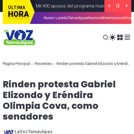
tiz más de 4 Mil 400 apoyos del programa municipal “Mamá Luchon
ÚLTIMA
HORA
Nuevo Laredo
Tamaulipas
Nacional
Internacional
Viral
amitar la tarjeta de la Regio Ruta
ALCALDIAS
AGOSTO 07, 2026
Página Principal
Recientes
Rinden protesta Gabriel Elizondo y Eréndira Olimpia Cova, como senadores
Rinden protesta Gabriel
Elizondo y Eréndira
Olimpia Cova, como
senadores
LaVozTamaulipas