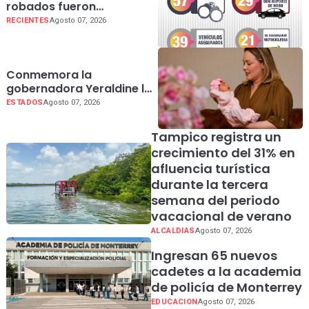
robados fueron
recuperados en Sinaloa
RECIENTES
Agosto 07, 2026
Conmemora la
gobernadora Yeraldine la
Semana Mundial de la
ESTADOS
Agosto 07, 2026
Lactancia
Tampico registra un
crecimiento del 31% en
afluencia turística
durante la tercera
semana del periodo
vacacional de verano
ALCALDIAS
Agosto 07, 2026
Ingresan 65 nuevos
cadetes a la academia
de policía de Monterrey
EDUCACION
Agosto 07, 2026