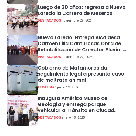
Luego de 20 años; regresa a Nuevo
Laredo la Carrera de Meseros
DESTACADOS
noviembre 29, 2024
Nuevo Laredo: Entrega Alcaldesa
Carmen Lilia Canturosas Obra de
Rehabilitación de Colector Pluvial en
Sector Centro
DESTACADOS
noviembre 27, 2024
Gobierno de Matamoros da
seguimiento legal a presunto caso
de maltrato animal
ALCALDIAS
junio 19, 2026
Inaugura Américo Museo de
Geología y entrega parque
vehicular a Tránsito en Ciudad
Madero
DESTACADOS
enero 15, 2025