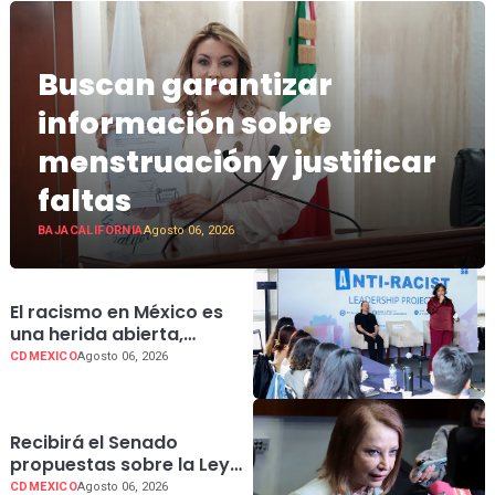
Buscan garantizar
información sobre
menstruación y justificar
faltas
BAJACALIFORNIA
Agosto 06, 2026
El racismo en México es
una herida abierta,
destaco la senadora
CDMEXICO
Agosto 06, 2026
Patricia Ramírez
Recibirá el Senado
propuestas sobre la Ley
General en materia de
CDMEXICO
Agosto 06, 2026