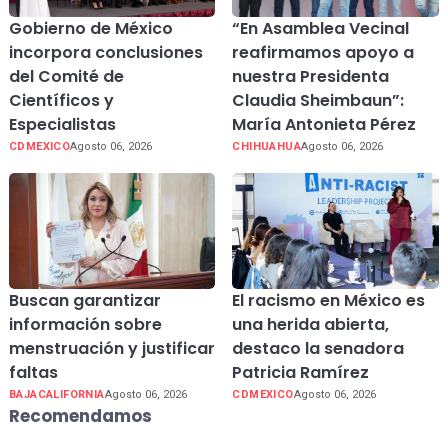
Gobierno de México
“En Asamblea Vecinal
incorpora conclusiones
reafirmamos apoyo a
del Comité de
nuestra Presidenta
Científicos y
Claudia Sheimbaun”:
Especialistas
María Antonieta Pérez
CDMEXICO
Agosto 06, 2026
CHIHUAHUA
Agosto 06, 2026
Buscan garantizar
El racismo en México es
información sobre
una herida abierta,
menstruación y justificar
destaco la senadora
faltas
Patricia Ramírez
BAJACALIFORNIA
Agosto 06, 2026
CDMEXICO
Agosto 06, 2026
Recomendamos