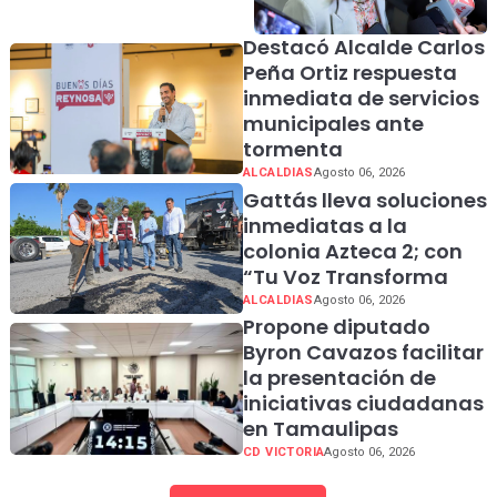
feminicidio: Laura Itzel
Castillo
Destacó Alcalde Carlos
Peña Ortiz respuesta
inmediata de servicios
municipales ante
tormenta
ALCALDIAS
Agosto 06, 2026
Gattás lleva soluciones
inmediatas a la
colonia Azteca 2; con
“Tu Voz Transforma
ALCALDIAS
Agosto 06, 2026
Propone diputado
Byron Cavazos facilitar
la presentación de
iniciativas ciudadanas
en Tamaulipas
CD VICTORIA
Agosto 06, 2026