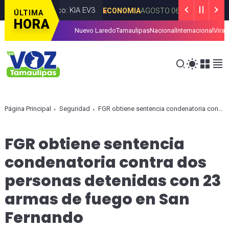
o eléctrico: KIA EV3
Entrega Gob
ECONOMIA
AGOSTO 06, 2026
ÚLTIMA
HORA
Nuevo Laredo
Tamaulipas
Nacional
Internacional
Viral
cilitar la presentación de iniciativas ciudadanas en Tamaulipas
Página Principal
Seguridad
FGR obtiene sentencia condenatoria contra dos personas detenidas con 23 armas de fuego en San Fernando
FGR obtiene sentencia
condenatoria contra dos
personas detenidas con 23
armas de fuego en San
Fernando