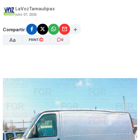
LaVozTamaulipas
julio 07, 2026
Compartir:
Aa
PRINT
0
A-
A+