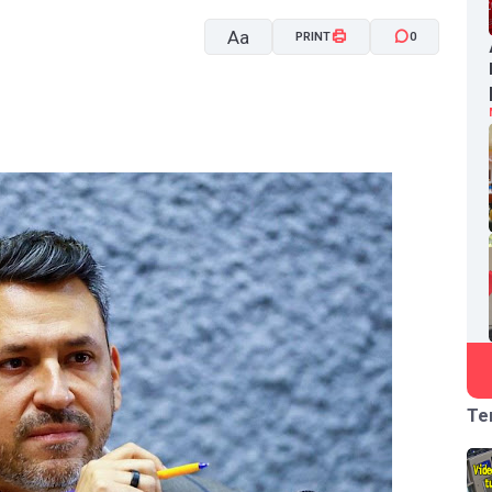
Aa
PRINT
0
A-
A+
Te