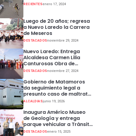
RECIENTES
enero 17, 2024
Luego de 20 años; regresa
a Nuevo Laredo la Carrera
de Meseros
DESTACADOS
noviembre 29, 2024
Nuevo Laredo: Entrega
Alcaldesa Carmen Lilia
Canturosas Obra de
Rehabilitación de Colector
DESTACADOS
noviembre 27, 2024
Pluvial en Sector Centro
Gobierno de Matamoros
da seguimiento legal a
presunto caso de maltrato
animal
ALCALDIAS
junio 19, 2026
Inaugura Américo Museo
de Geología y entrega
parque vehicular a Tránsito
en Ciudad Madero
DESTACADOS
enero 15, 2025