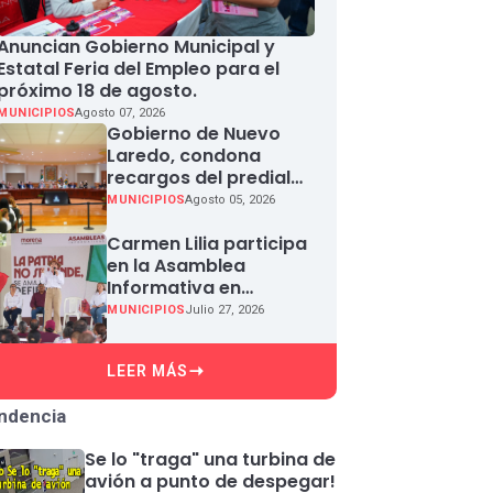
Anuncian Gobierno Municipal y
Estatal Feria del Empleo para el
próximo 18 de agosto.
MUNICIPIOS
Agosto 07, 2026
Gobierno de Nuevo
Laredo, condona
recargos del predial
en agosto
MUNICIPIOS
Agosto 05, 2026
Carmen Lilia participa
en la Asamblea
Informativa en
Defensa de la
MUNICIPIOS
Julio 27, 2026
Soberanía Nacional en
Miguel Aleman
LEER MÁS
ndencia
Se lo "traga" una turbina de
avión a punto de despegar!