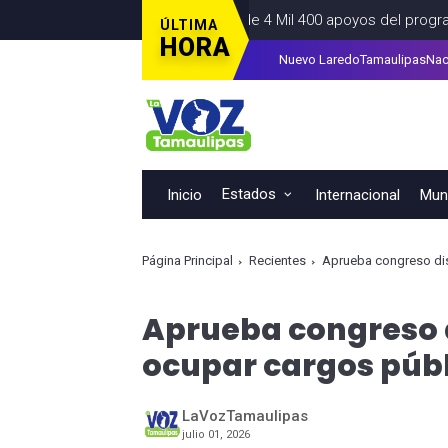
lde Carlos Peña Ortiz más de 4 Mil 400 apoyos del programa muni
ÚLTIMA
HORA
Nuevo Laredo
Tamaulipas
Nac
o de Monterrey a tramitar la tarjeta de la Regio Ruta
ALCALDIAS
A
Estados
Inicio
Internacional
Muni
Página Principal
Recientes
Aprueba congreso dis
Aprueba congreso 
ocupar cargos púb
LaVozTamaulipas
julio 01, 2026