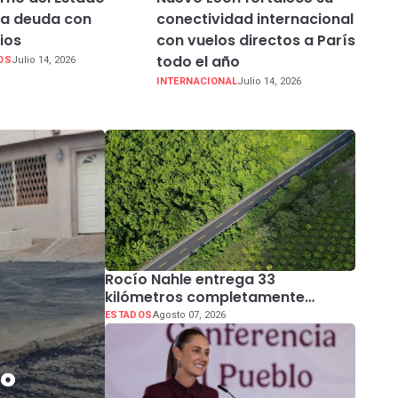
ta deuda con
conectividad internacional
ios
con vuelos directos a París
todo el año
OS
Julio 14, 2026
INTERNACIONAL
Julio 14, 2026
Rocío Nahle entrega 33
kilómetros completamente
rehabilitados de la carretera
ESTADOS
Agosto 07, 2026
Álamo–Tihuatlán
io