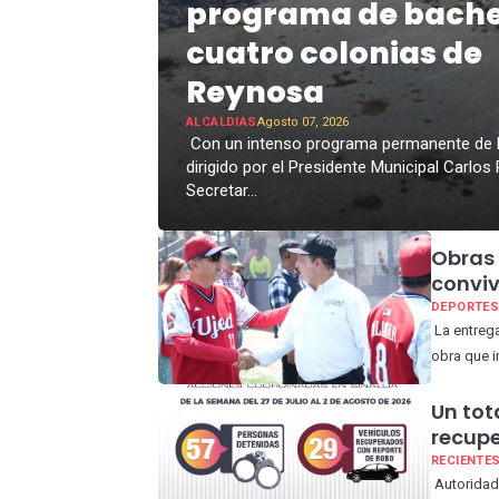
programa de bache
cuatro colonias de
Reynosa
ALCALDIAS
Agosto 07, 2026
Con un intenso programa permanente de
dirigido por el Presidente Municipal Carlos 
Secretar...
Obras 
conviv
DEPORTE
La entrega
obra que i
Un tot
recupe
RECIENTE
Autoridade