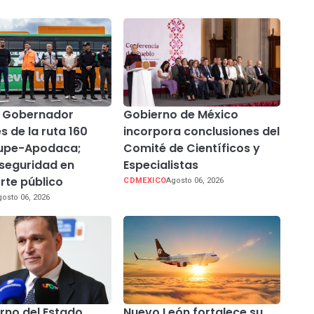
a Gobernador
Gobierno de México
s de la ruta 160
incorpora conclusiones del
upe-Apodaca;
Comité de Científicos y
 seguridad en
Especialistas
rte público
CDMEXICO
Agosto 06, 2026
osto 06, 2026
erno del Estado
Nuevo León fortalece su