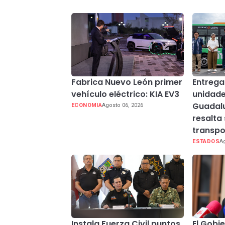
Fabrica Nuevo León primer
Entreg
vehículo eléctrico: KIA EV3
unidade
Guadal
ECONOMIA
Agosto 06, 2026
resalta
transpo
ESTADOS
Ag
Instala Fuerza Civil puntos
El Gobi