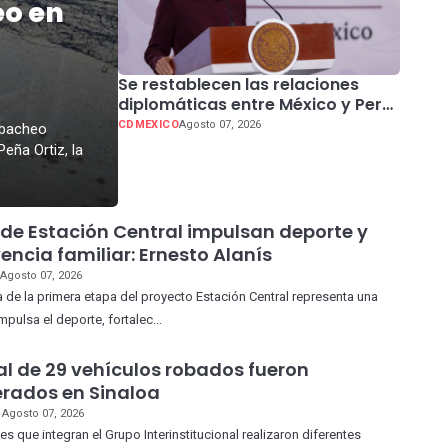
o en
Se restablecen las relaciones
diplomáticas entre México y Perú:
presidenta Claudia Sheinbaum
CDMEXICO
Agosto 07, 2026
 bacheo
Peña Ortiz, la
de Estación Central impulsan deporte y
encia familiar: Ernesto Alanís
S
Agosto 07, 2026
 de la primera etapa del proyecto Estación Central representa una
mpulsa el deporte, fortalec...
al de 29 vehículos robados fueron
rados en Sinaloa
S
Agosto 07, 2026
s que integran el Grupo Interinstitucional realizaron diferentes