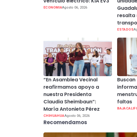
vehículo eléctrico: KIA EV3
unidade
Guadal
ECONOMIA
Agosto 06, 2026
resalta
transpo
ESTADOS
Ag
“En Asamblea Vecinal
Buscan 
reafirmamos apoyo a
informa
nuestra Presidenta
menstru
Claudia Sheimbaun”:
faltas
María Antonieta Pérez
BAJACALIF
CHIHUAHUA
Agosto 06, 2026
Recomendamos