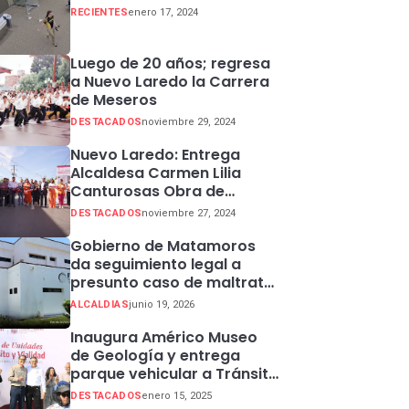
RECIENTES
enero 17, 2024
Luego de 20 años; regresa
a Nuevo Laredo la Carrera
de Meseros
DESTACADOS
noviembre 29, 2024
Nuevo Laredo: Entrega
Alcaldesa Carmen Lilia
Canturosas Obra de
Rehabilitación de Colector
DESTACADOS
noviembre 27, 2024
Pluvial en Sector Centro
Gobierno de Matamoros
da seguimiento legal a
presunto caso de maltrato
animal
ALCALDIAS
junio 19, 2026
Inaugura Américo Museo
de Geología y entrega
parque vehicular a Tránsito
en Ciudad Madero
DESTACADOS
enero 15, 2025