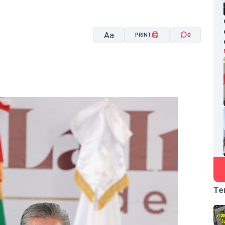
Aa
PRINT
0
A-
A+
Te