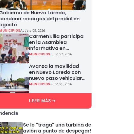
Gobierno de Nuevo Laredo,
condona recargos del predial en
agosto
MUNICIPIOS
Agosto 05, 2026
Carmen Lilia participa
en la Asamblea
Informativa en
Defensa de la
MUNICIPIOS
Julio 27, 2026
Soberanía Nacional en
Miguel Aleman
Avanza la movilidad
en Nuevo Laredo con
nuevo paso vehicular
en Paseo Colón
MUNICIPIOS
Julio 21, 2026
LEER MÁS
ndencia
Se lo "traga" una turbina de
avión a punto de despegar!