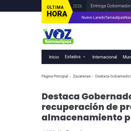
Entrega Gobernador unidades de 
ÚLTIMA
HORA
Nuevo Laredo
Tamaulipas
Nac
Fabrica Nuevo León primer vehícu
Estados
Inicio
Internacional
Muni
Página Principal
Zacatecas
Destaca Gobernador Davi
Destaca Gobernado
recuperación de pr
almacenamiento pr