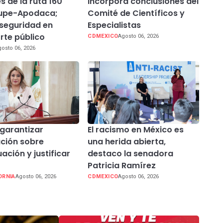
s de la ruta 160
incorpora conclusiones del
upe-Apodaca;
Comité de Científicos y
 seguridad en
Especialistas
rte público
CDMEXICO
Agosto 06, 2026
osto 06, 2026
garantizar
El racismo en México es
ción sobre
una herida abierta,
ación y justificar
destaco la senadora
Patricia Ramírez
ORNIA
Agosto 06, 2026
CDMEXICO
Agosto 06, 2026