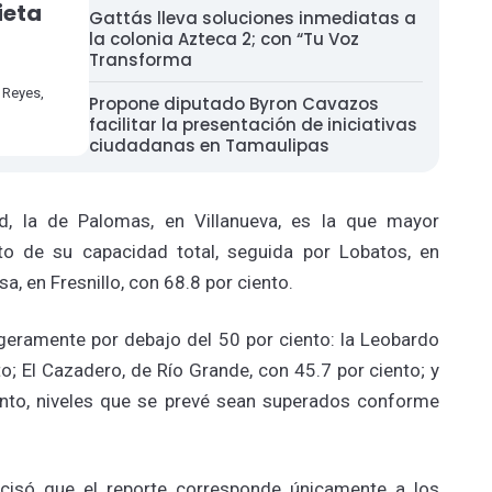
ieta
Gattás lleva soluciones inmediatas a
la colonia Azteca 2; con “Tu Voz
Transforma
 Reyes,
Propone diputado Byron Cavazos
facilitar la presentación de iniciativas
ciudadanas en Tamaulipas
, la de Palomas, en Villanueva, es la que mayor
nto de su capacidad total, seguida por Lobatos, en
a, en Fresnillo, con 68.8 por ciento.
geramente por debajo del 50 por ciento: la Leobardo
to; El Cazadero, de Río Grande, con 45.7 por ciento; y
ento, niveles que se prevé sean superados conforme
ecisó que el reporte corresponde únicamente a los