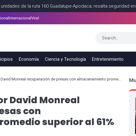
la ruta 160 Guadalupe-Apodaca; resalta seguridad en transporte 
ional
Internacional
Viral
lo eléctrico: KIA EV3
ECONOMIA
AGOSTO 06, 2026
cipios
Economía
Ciencia y Tecnología
Entretenimiento
d Monreal recuperación de presas con almacenamiento promedio superior al 61%
Mu
r David Monreal
esas con
omedio superior al 61%