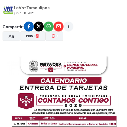
LaVozTamaulipas
junio 08, 2026
Compartir:
Aa
PRINT
0
A-
A+