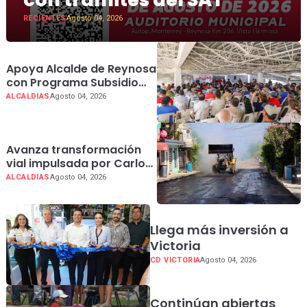
RECIENTES
Agosto 04, 2026
Apoya Alcalde de Reynosa
con Programa Subsidio
del Agua 2026 a
ALCALDIAS
Agosto 04, 2026
trabajadores petroleros
Avanza transformación
vial impulsada por Carlos
Peña Ortiz en La Cima y
ALCALDIAS
Agosto 04, 2026
Jarachina Sur
Llega más inversión a
Victoria
CD VICTORIA
Agosto 04, 2026
Continúan abiertas