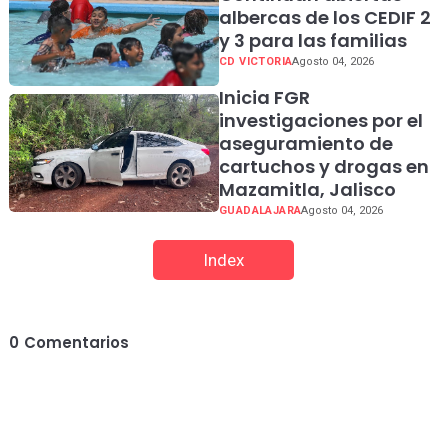
albercas de los CEDIF 2
y 3 para las familias
CD VICTORIA
Agosto 04, 2026
Inicia FGR
investigaciones por el
aseguramiento de
cartuchos y drogas en
Mazamitla, Jalisco
GUADALAJARA
Agosto 04, 2026
Index
0
Comentarios