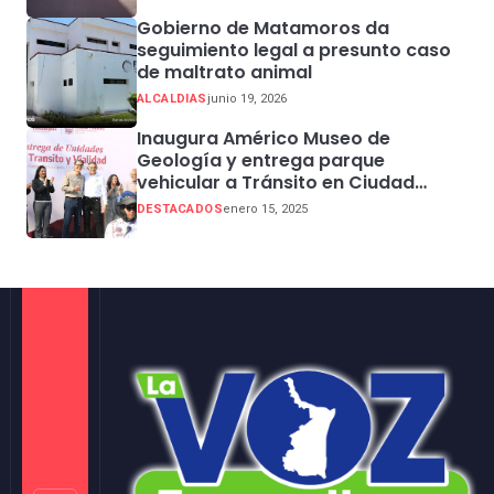
Gobierno de Matamoros da
seguimiento legal a presunto caso
de maltrato animal
ALCALDIAS
junio 19, 2026
Inaugura Américo Museo de
Geología y entrega parque
vehicular a Tránsito en Ciudad
Madero
DESTACADOS
enero 15, 2025