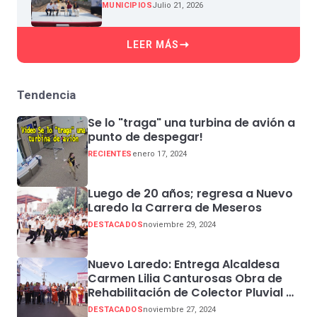
MUNICIPIOS
Julio 21, 2026
LEER MÁS
Tendencia
Se lo "traga" una turbina de avión a
punto de despegar!
RECIENTES
enero 17, 2024
Luego de 20 años; regresa a Nuevo
Laredo la Carrera de Meseros
DESTACADOS
noviembre 29, 2024
Nuevo Laredo: Entrega Alcaldesa
Carmen Lilia Canturosas Obra de
Rehabilitación de Colector Pluvial en
Sector Centro
DESTACADOS
noviembre 27, 2024