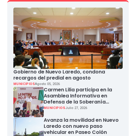
Gobierno de Nuevo Laredo, condona
recargos del predial en agosto
MUNICIPIOS
Agosto 05, 2026
Carmen Lilia participa en la
Asamblea Informativa en
Defensa de la Soberanía
Nacional en Miguel Aleman
MUNICIPIOS
Julio 27, 2026
Avanza la movilidad en Nuevo
Laredo con nuevo paso
vehicular en Paseo Colón