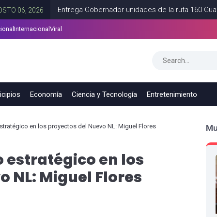
Entrega Gobernador unidades de la ruta 160 Guadalupe-Apo
026
ional
Internacional
Viral
nas en Tamaulipas
CD VICTORIA
AGOSTO 06, 2026
cipios
Economía
Ciencia y Tecnología
Entretenimiento
stratégico en los proyectos del Nuevo NL: Miguel Flores
Mu
 estratégico en los
o NL: Miguel Flores