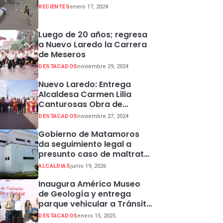
RECIENTES
enero 17, 2024
Luego de 20 años; regresa
a Nuevo Laredo la Carrera
de Meseros
DESTACADOS
noviembre 29, 2024
Nuevo Laredo: Entrega
Alcaldesa Carmen Lilia
Canturosas Obra de
Rehabilitación de Colector
DESTACADOS
noviembre 27, 2024
Pluvial en Sector Centro
Gobierno de Matamoros
da seguimiento legal a
presunto caso de maltrato
animal
ALCALDIAS
junio 19, 2026
Inaugura Américo Museo
de Geología y entrega
parque vehicular a Tránsito
en Ciudad Madero
DESTACADOS
enero 15, 2025