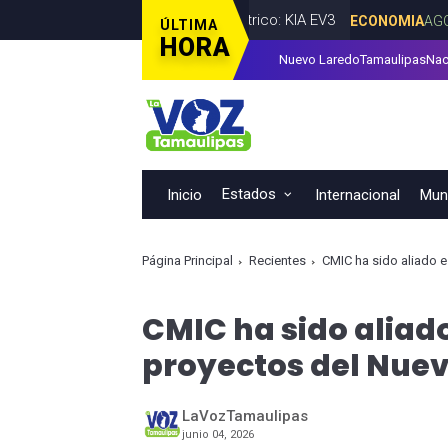
León primer vehículo eléctrico: KIA EV3
ECONOMIA
AGOSTO 06, 2
ÚLTIMA
HORA
Nuevo Laredo
Tamaulipas
Nac
do Byron Cavazos facilitar la presentación de iniciativas ciudada
Estados
Inicio
Internacional
Muni
Página Principal
Recientes
CMIC ha sido aliado e
CMIC ha sido aliado
proyectos del Nuev
LaVozTamaulipas
junio 04, 2026