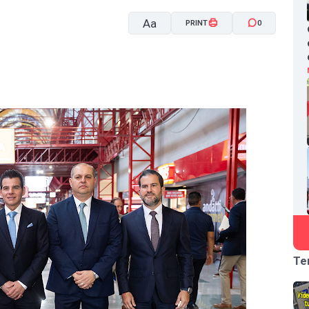
Aa
PRINT
0
A-
A+
Te