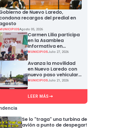
Gobierno de Nuevo Laredo,
condona recargos del predial en
agosto
MUNICIPIOS
Agosto 05, 2026
Carmen Lilia participa
en la Asamblea
Informativa en
Defensa de la
MUNICIPIOS
Julio 27, 2026
Soberanía Nacional en
Miguel Aleman
Avanza la movilidad
en Nuevo Laredo con
nuevo paso vehicular
en Paseo Colón
MUNICIPIOS
Julio 21, 2026
LEER MÁS
ndencia
Se lo "traga" una turbina de
avión a punto de despegar!