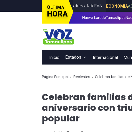
vo León primer vehículo eléctrico: KIA EV3
ECONOMIA
AGOSTO 06,
ÚLTIMA
HORA
Nuevo Laredo
Tamaulipas
Nac
utado Byron Cavazos facilitar la presentación de iniciativas ciud
Estados
Inicio
Internacional
Muni
Página Principal
Recientes
Celebran familias de 
Celebran familias 
aniversario con tri
popular