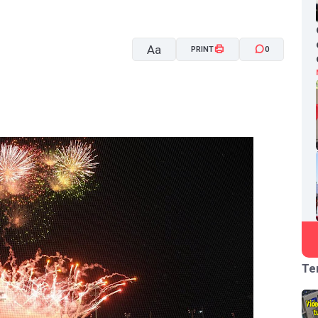
Aa
PRINT
0
A-
A+
Te