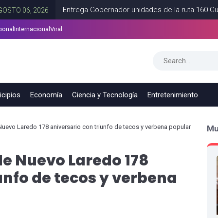
Entrega Gobernador unidades de la ruta 160 Guadalupe-
 2026
ional
Internacional
Viral
adanas en Tamaulipas
CD VICTORIA
AGOSTO 06, 2026
cipios
Economía
Ciencia y Tecnología
Entretenimiento
Nuevo Laredo 178 aniversario con triunfo de tecos y verbena popular
Mu
de Nuevo Laredo 178
unfo de tecos y verbena