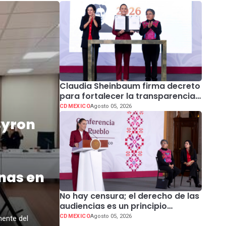
Claudia Sheinbaum firma decreto
para fortalecer la transparencia
en el Gobierno de México
CDMEXICO
Agosto 05, 2026
Byron
nas en
No hay censura; el derecho de las
audiencias es un principio
constitucional: presidenta
CDMEXICO
Agosto 05, 2026
nente del