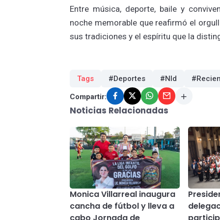
Entre música, deporte, baile y convive
noche memorable que reafirmó el orgullo
sus tradiciones y el espíritu que la distin
Tags
#Deportes
#Nld
#Recien
Compartir:
Noticias Relacionadas
Monica Villarreal inaugura
Preside
cancha de fútbol y lleva a
delegac
cabo Jornada de
particip