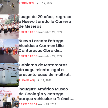
RECIENTES
enero 17, 2024
Luego de 20 años; regresa
a Nuevo Laredo la Carrera
de Meseros
DESTACADOS
noviembre 29, 2024
Nuevo Laredo: Entrega
Alcaldesa Carmen Lilia
Canturosas Obra de
Rehabilitación de Colector
DESTACADOS
noviembre 27, 2024
Pluvial en Sector Centro
Gobierno de Matamoros
da seguimiento legal a
presunto caso de maltrato
animal
ALCALDIAS
junio 19, 2026
Inaugura Américo Museo
de Geología y entrega
parque vehicular a Tránsito
en Ciudad Madero
DESTACADOS
enero 15, 2025