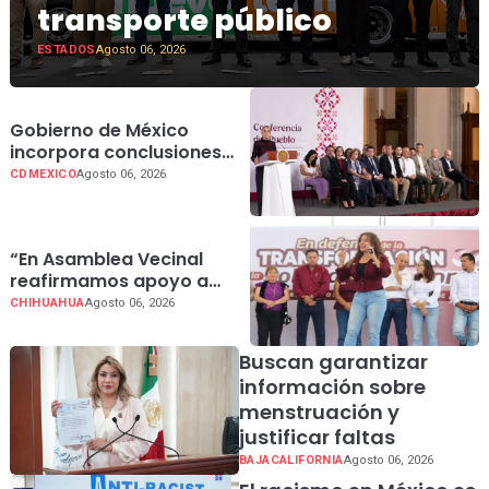
transporte público
ESTADOS
Agosto 06, 2026
Gobierno de México
incorpora conclusiones
del Comité de Científicos
CDMEXICO
Agosto 06, 2026
y Especialistas
“En Asamblea Vecinal
reafirmamos apoyo a
nuestra Presidenta
CHIHUAHUA
Agosto 06, 2026
Claudia Sheimbaun”:
María Antonieta Pérez
Buscan garantizar
información sobre
menstruación y
justificar faltas
BAJACALIFORNIA
Agosto 06, 2026