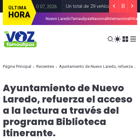
Un total de 29 vehículos robados fueron 
TES
AGOSTO 07, 2026
ÚLTIMA
HORA
Nuevo Laredo
Tamaulipas
Nacional
Internacional
Viral
nbaum
CDMEXICO
AGOSTO 07, 2026
Página Principal
Recientes
Ayuntamiento de Nuevo Laredo, refuerza el acceso a la lectura a través del programa Biblioteca Itinerante.
Ayuntamiento de Nuevo
Laredo, refuerza el acceso
a la lectura a través del
programa Biblioteca
Itinerante.