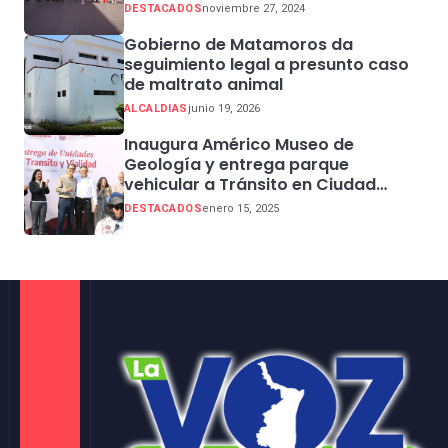
Sector Centro
DESTACADOS
noviembre 27, 2024
Gobierno de Matamoros da
seguimiento legal a presunto caso
de maltrato animal
ALCALDIAS
junio 19, 2026
Inaugura Américo Museo de
Geología y entrega parque
vehicular a Tránsito en Ciudad
Madero
DESTACADOS
enero 15, 2025