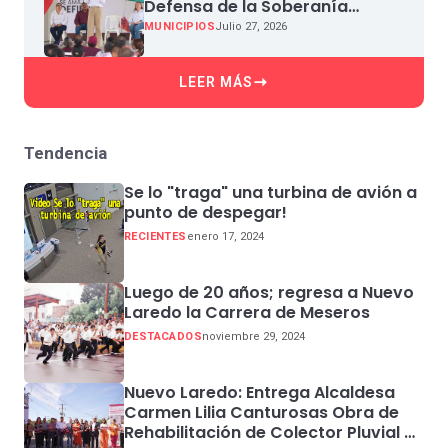
Defensa de la Soberanía
Nacional en Miguel Aleman
MUNICIPIOS
Julio 27, 2026
LEER MÁS
Tendencia
Se lo "traga" una turbina de avión a
punto de despegar!
RECIENTES
enero 17, 2024
Luego de 20 años; regresa a Nuevo
Laredo la Carrera de Meseros
DESTACADOS
noviembre 29, 2024
Nuevo Laredo: Entrega Alcaldesa
Carmen Lilia Canturosas Obra de
Rehabilitación de Colector Pluvial en