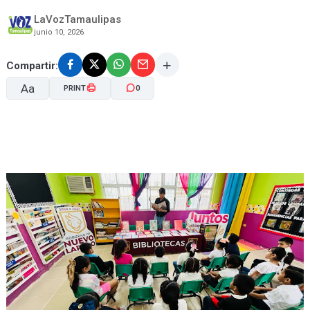
LaVozTamaulipas
junio 10, 2026
Compartir:
Aa
PRINT
0
A-
A+