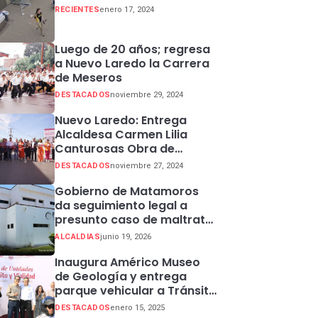
RECIENTES
enero 17, 2024
Luego de 20 años; regresa
a Nuevo Laredo la Carrera
de Meseros
DESTACADOS
noviembre 29, 2024
Nuevo Laredo: Entrega
Alcaldesa Carmen Lilia
Canturosas Obra de
Rehabilitación de Colector
DESTACADOS
noviembre 27, 2024
Pluvial en Sector Centro
Gobierno de Matamoros
da seguimiento legal a
presunto caso de maltrato
animal
ALCALDIAS
junio 19, 2026
Inaugura Américo Museo
de Geología y entrega
parque vehicular a Tránsito
en Ciudad Madero
DESTACADOS
enero 15, 2025