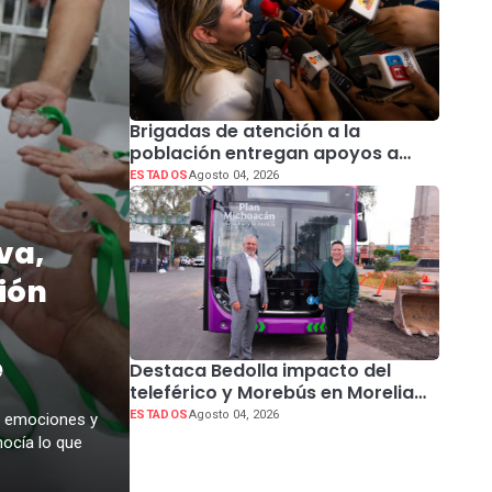
Brigadas de atención a la
población entregan apoyos a
afectados por lluvias en todo
ESTADOS
Agosto 04, 2026
Sinaloa
va,
ión
e
Destaca Bedolla impacto del
teleférico y Morebús en Morelia
tras recorrido con el embajador
ESTADOS
Agosto 04, 2026
e emociones y
de China
ocía lo que