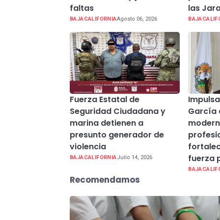
faltas
las Jar
BAJACALIFORNIA
Agosto 06, 2026
BAJACALIF
Fuerza Estatal de
Impulsa
Seguridad Ciudadana y
García 
marina detienen a
moderni
presunto generador de
profesi
violencia
fortale
fuerza p
BAJACALIFORNIA
Julio 14, 2026
BAJACALIF
Recomendamos