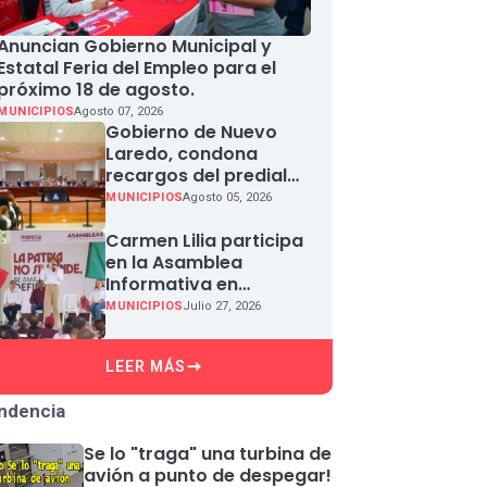
Anuncian Gobierno Municipal y
Estatal Feria del Empleo para el
próximo 18 de agosto.
MUNICIPIOS
Agosto 07, 2026
Gobierno de Nuevo
Laredo, condona
recargos del predial
en agosto
MUNICIPIOS
Agosto 05, 2026
Carmen Lilia participa
en la Asamblea
Informativa en
Defensa de la
MUNICIPIOS
Julio 27, 2026
Soberanía Nacional en
Miguel Aleman
LEER MÁS
ndencia
Se lo "traga" una turbina de
avión a punto de despegar!