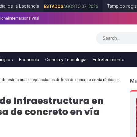
Lactancia
Tampico registra un cre
ESTADOS
AGOSTO 07, 2026
ional
Internacional
Viral
a
RECIENTES
AGOSTO 07, 2026
cipios
Economía
Ciencia y Tecnología
Entretenimiento
nfraestructura en reparaciones de losa de concreto en vía rápida oriente
Mu
 de Infraestructura en
sa de concreto en vía