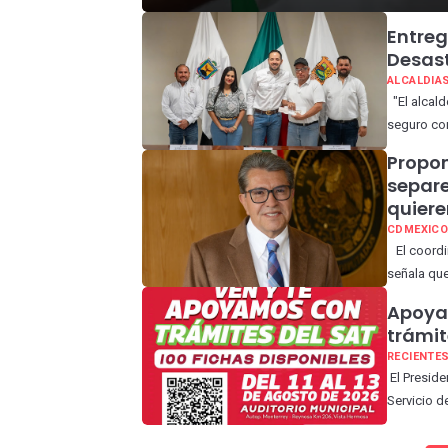
Entreg
Desast
ALCALDIA
"El alcald
seguro con
Propon
separe
quiere
CDMEXIC
El coordi
señala que 
Apoya
trámit
RECIENTE
El Preside
Servicio de