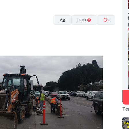
Aa
PRINT
0
A-
A+
Te