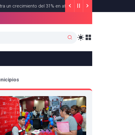
cimiento del 31% en afluencia turística durante la tercera semana
nicipios