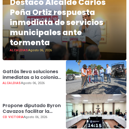
Destacó Alcalde Carlos
Peña Ortiz respuesta
inmediata de servicios
municipales ante
tormenta
ALCALDIAS
Agosto 06, 2026
Gattás lleva soluciones
inmediatas a la colonia
Azteca 2; con “Tu Voz
ALCALDIAS
Agosto 06, 2026
Transforma
Propone diputado Byron
Cavazos facilitar la
presentación de
CD VICTORIA
Agosto 06, 2026
iniciativas ciudadanas en
Tamaulipas