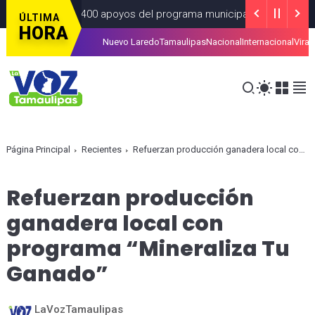
ás de 4 Mil 400 apoyos del programa municipal “Mamá Luchona”
ÚLTIMA
HORA
Nuevo Laredo
Tamaulipas
Nacional
Internacional
Viral
r la tarjeta de la Regio Ruta
ALCALDIAS
AGOSTO 07, 2026
Página Principal
Recientes
Refuerzan producción ganadera local con programa “Mineraliza Tu Ganado”
Refuerzan producción
ganadera local con
programa “Mineraliza Tu
Ganado”
LaVozTamaulipas