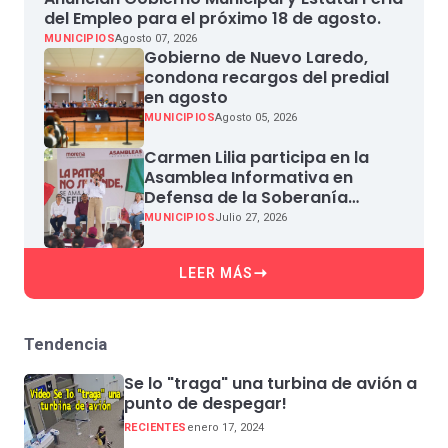
del Empleo para el próximo 18 de agosto.
MUNICIPIOS
Agosto 07, 2026
Gobierno de Nuevo Laredo,
condona recargos del predial
en agosto
MUNICIPIOS
Agosto 05, 2026
Carmen Lilia participa en la
Asamblea Informativa en
Defensa de la Soberanía
Nacional en Miguel Aleman
MUNICIPIOS
Julio 27, 2026
LEER MÁS
Tendencia
Se lo "traga" una turbina de avión a
punto de despegar!
RECIENTES
enero 17, 2024