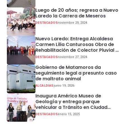
Luego de 20 años; regresa a Nuevo
Laredo la Carrera de Meseros
DESTACADOS
noviembre 29, 2024
Nuevo Laredo: Entrega Alcaldesa
Carmen Lilia Canturosas Obra de
Rehabilitación de Colector Pluvial en
Sector Centro
DESTACADOS
noviembre 27, 2024
Gobierno de Matamoros da
seguimiento legal a presunto caso
de maltrato animal
ALCALDIAS
junio 19, 2026
Inaugura Américo Museo de
Geología y entrega parque
vehicular a Tránsito en Ciudad
Madero
DESTACADOS
enero 15, 2025