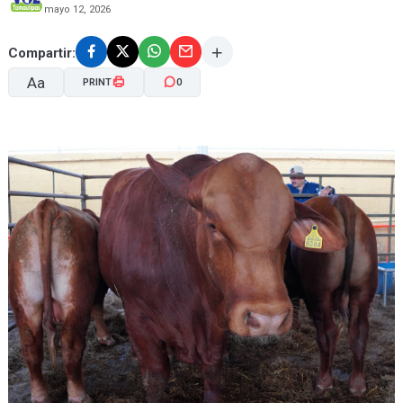
mayo 12, 2026
Compartir:
Aa
PRINT
0
A-
A+