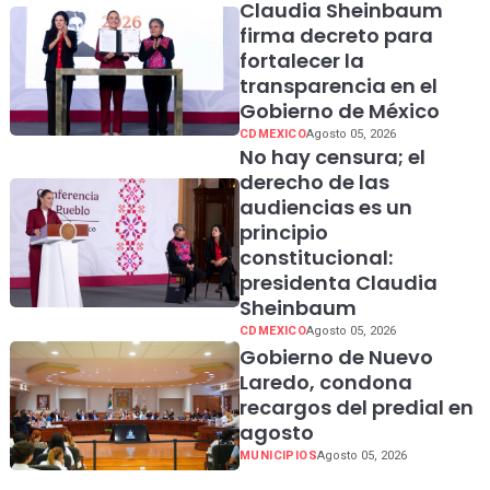
Claudia Sheinbaum
firma decreto para
fortalecer la
transparencia en el
Gobierno de México
CDMEXICO
Agosto 05, 2026
No hay censura; el
derecho de las
audiencias es un
principio
constitucional:
presidenta Claudia
Sheinbaum
CDMEXICO
Agosto 05, 2026
Gobierno de Nuevo
Laredo, condona
recargos del predial en
agosto
MUNICIPIOS
Agosto 05, 2026