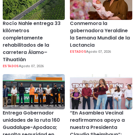
Rocío Nahle entrega 33
Conmemora la
kilómetros
gobernadora Yeraldine
completamente
la Semana Mundial de la
rehabilitados de la
Lactancia
carretera Álamo–
ESTADOS
Agosto 07, 2026
Tihuatlán
ESTADOS
Agosto 07, 2026
Entrega Gobernador
“En Asamblea Vecinal
unidades de la ruta 160
reafirmamos apoyo a
Guadalupe-Apodaca;
nuestra Presidenta
resalta seguridad en
Claudia Sheimbaun”: