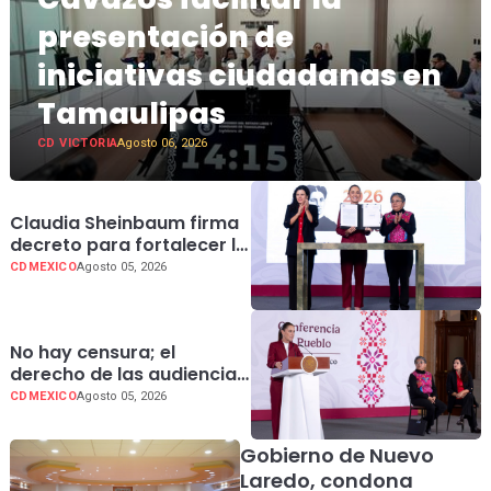
presentación de
iniciativas ciudadanas en
Tamaulipas
CD VICTORIA
Agosto 06, 2026
Claudia Sheinbaum firma
decreto para fortalecer la
transparencia en el
CDMEXICO
Agosto 05, 2026
Gobierno de México
No hay censura; el
derecho de las audiencias
es un principio
CDMEXICO
Agosto 05, 2026
constitucional: presidenta
Claudia Sheinbaum
Gobierno de Nuevo
Laredo, condona