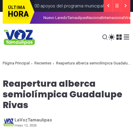
s de 4 Mil 400 apoyos del programa municipal “Mamá Luchona”
A
ÚLTIMA
HORA
Nuevo Laredo
Tamaulipas
Nacional
Internacional
Viral
 la tarjeta de la Regio Ruta
ALCALDIAS
AGOSTO 07, 2026
Página Principal
Recientes
Reapertura alberca semiolímpica Guadalupe Rivas
Reapertura alberca
semiolímpica Guadalupe
Rivas
LaVozTamaulipas
mayo 12, 2026