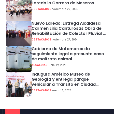
Laredo la Carrera de Meseros
DESTACADOS
noviembre 29, 2024
Nuevo Laredo: Entrega Alcaldesa
Carmen Lilia Canturosas Obra de
Rehabilitación de Colector Pluvial en
Sector Centro
DESTACADOS
noviembre 27, 2024
Gobierno de Matamoros da
seguimiento legal a presunto caso
de maltrato animal
ALCALDIAS
junio 19, 2026
Inaugura Américo Museo de
Geología y entrega parque
vehicular a Tránsito en Ciudad
Madero
DESTACADOS
enero 15, 2025