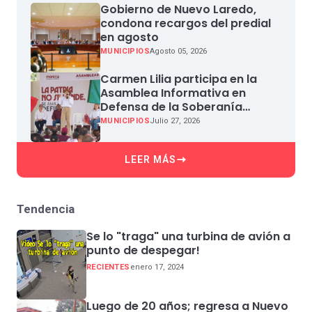
Gobierno de Nuevo Laredo,
condona recargos del predial
en agosto
MUNICIPIOS
Agosto 05, 2026
Carmen Lilia participa en la
Asamblea Informativa en
Defensa de la Soberanía
Nacional en Miguel Aleman
MUNICIPIOS
Julio 27, 2026
LEER MÁS
Tendencia
Se lo "traga" una turbina de avión a
punto de despegar!
RECIENTES
enero 17, 2024
Luego de 20 años; regresa a Nuevo