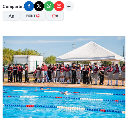
Compartir:
Aa
PRINT
0
A-
A+