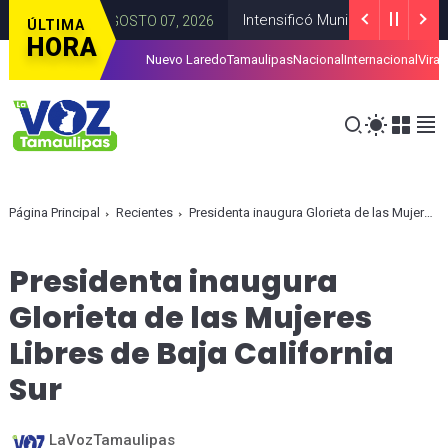
Intensificó Municipio programa de b
CALDIAS
AGOSTO 07, 2026
ÚLTIMA
HORA
Nuevo Laredo
Tamaulipas
Nacional
Internacional
Viral
Página Principal
Recientes
Presidenta inaugura Glorieta de las Mujeres Libres de Baja California Sur
Presidenta inaugura
Glorieta de las Mujeres
Libres de Baja California
Sur
LaVozTamaulipas