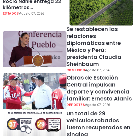
Rocío Nahle entrega 33
kilómetros
completamente
ESTADOS
Agosto 07, 2026
rehabilitados de la
carretera Álamo–
Se restablecen las
Tihuatlán
relaciones
diplomáticas entre
México y Perú:
presidenta Claudia
Sheinbaum
CDMEXICO
Agosto 07, 2026
Obras de Estación
Central impulsan
deporte y convivencia
familiar: Ernesto Alanís
DEPORTES
Agosto 07, 2026
Un total de 29
vehículos robados
fueron recuperados en
Sinaloa