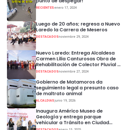
punto de despegar!
RECIENTES
enero 17, 2024
Luego de 20 años; regresa a Nuevo
Laredo la Carrera de Meseros
DESTACADOS
noviembre 29, 2024
Nuevo Laredo: Entrega Alcaldesa
Carmen Lilia Canturosas Obra de
Rehabilitación de Colector Pluvial en
Sector Centro
DESTACADOS
noviembre 27, 2024
Gobierno de Matamoros da
seguimiento legal a presunto caso
de maltrato animal
ALCALDIAS
junio 19, 2026
Inaugura Américo Museo de
Geología y entrega parque
vehicular a Tránsito en Ciudad
Madero
DESTACADOS
enero 15, 2025