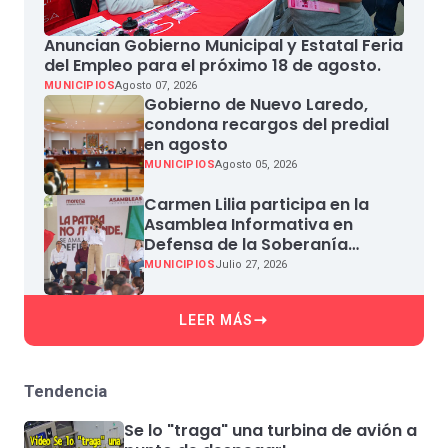
Anuncian Gobierno Municipal y Estatal Feria
del Empleo para el próximo 18 de agosto.
MUNICIPIOS
Agosto 07, 2026
Gobierno de Nuevo Laredo,
condona recargos del predial
en agosto
MUNICIPIOS
Agosto 05, 2026
Carmen Lilia participa en la
Asamblea Informativa en
Defensa de la Soberanía
Nacional en Miguel Aleman
MUNICIPIOS
Julio 27, 2026
LEER MÁS
Tendencia
Se lo "traga" una turbina de avión a