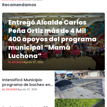
Recomendamos
Entregó Alcalde Carlos
Peña Ortiz más de 4 Mil
400 apoyos del programa
municipal “Mamá
Luchona”
ALCALDIAS
Agosto 07, 2026
Intensificó Municipio
programa de bacheo en
cuatro colonias de
ALCALDIAS
Agosto 07, 2026
Reynosa