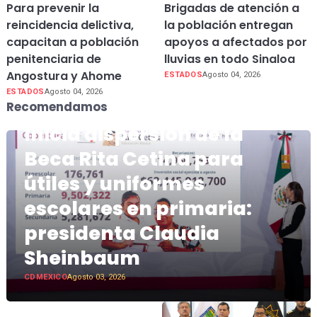
Para prevenir la
Brigadas de atención a
reincidencia delictiva,
la población entregan
capacitan a población
apoyos a afectados por
penitenciaria de
lluvias en todo Sinaloa
Angostura y Ahome
ESTADOS
Agosto 04, 2026
ESTADOS
Agosto 04, 2026
Recomendamos
Inicia dispersión de la
Beca Rita Cetina para
útiles y uniformes
escolares en primaria:
presidenta Claudia
Sheinbaum
CDMEXICO
Agosto 03, 2026