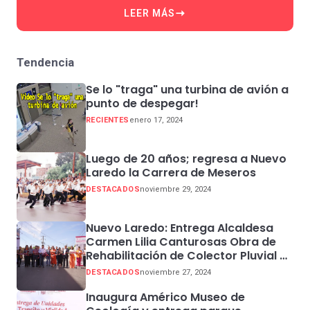
LEER MÁS
Tendencia
Se lo "traga" una turbina de avión a
punto de despegar!
RECIENTES
enero 17, 2024
Luego de 20 años; regresa a Nuevo
Laredo la Carrera de Meseros
DESTACADOS
noviembre 29, 2024
Nuevo Laredo: Entrega Alcaldesa
Carmen Lilia Canturosas Obra de
Rehabilitación de Colector Pluvial en
Sector Centro
DESTACADOS
noviembre 27, 2024
Inaugura Américo Museo de