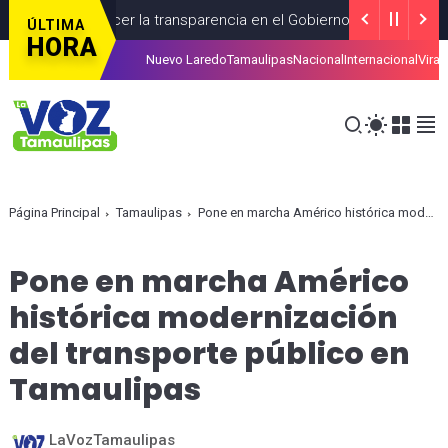
ra fortalecer la transparencia en el Gobierno de México
CDMEX
ÚLTIMA
HORA
Nuevo Laredo
Tamaulipas
Nacional
Internacional
Viral
adanos con trámites del SAT
RECIENTES
AGOSTO 04, 2026
Página Principal
Tamaulipas
Pone en marcha Américo histórica modernización del transporte público en Tamaulipas
Pone en marcha Américo
histórica modernización
del transporte público en
Tamaulipas
LaVozTamaulipas