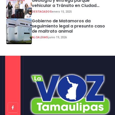
Geología y entrega parque
vehicular a Tránsito en Ciudad
Madero
DESTACADOS
enero 15, 2025
Gobierno de Matamoros da
seguimiento legal a presunto caso
de maltrato animal
ALCALDIAS
junio 19, 2026