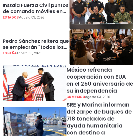
Instala Fuerza Civil puntos
de comando móviles en
carreteras por periodo
ESTADOS
Agosto 03, 2026
vacacional
Pedro Sánchez reitera que
se emplearán "todos los
recursos del Estado" para
ESPAÑA
Agosto 03, 2026
garantizar la seguridad en
Ceuta
México refrenda
cooperación con EUA
en el 250 aniversario de
su independencia
CDMEXICO
Agosto 03, 2026
SRE y Marina informan
del zarpe de buques de
718 toneladas de
ayuda humanitaria
con destino a