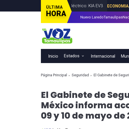
 Nuevo León primer vehículo eléctrico: KIA EV3
ECONOMIA
AGOSTO
ÚLTIMA
HORA
Nuevo Laredo
Tamaulipas
Nac
 diputado Byron Cavazos facilitar la presentación de iniciativas 
Estados
Inicio
Internacional
Muni
Página Principal
Seguridad
El Gabinete de Seguridad 
El Gabinete de Seg
México informa acc
09 y 10 de mayo de