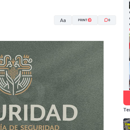
Aa
PRINT
0
A-
A+
Te