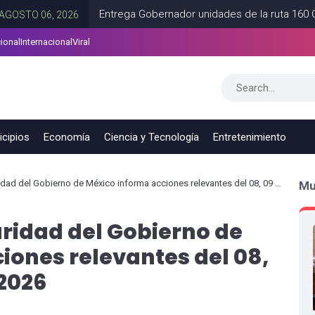
Entrega Gobernador unidades de la ruta 160 Guadal
 06, 2026
ional
Internacional
Viral
ciudadanas en Tamaulipas
CD VICTORIA
AGOSTO 06, 2026
cipios
Economía
Ciencia y Tecnología
Entretenimiento
del Gobierno de México informa acciones relevantes del 08, 09 y 10 de mayo de 2026
Mu
uridad del Gobierno de
iones relevantes del 08,
 2026