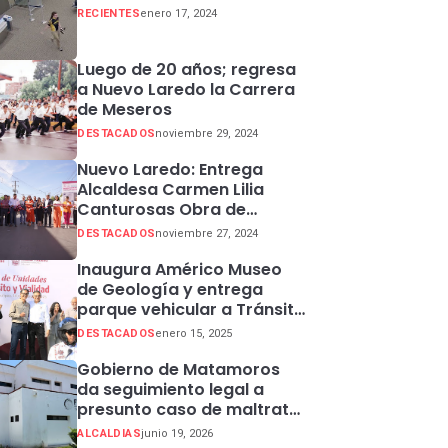
RECIENTES
enero 17, 2024
Luego de 20 años; regresa
a Nuevo Laredo la Carrera
de Meseros
DESTACADOS
noviembre 29, 2024
Nuevo Laredo: Entrega
Alcaldesa Carmen Lilia
Canturosas Obra de
Rehabilitación de Colector
DESTACADOS
noviembre 27, 2024
Pluvial en Sector Centro
Inaugura Américo Museo
de Geología y entrega
parque vehicular a Tránsito
en Ciudad Madero
DESTACADOS
enero 15, 2025
Gobierno de Matamoros
da seguimiento legal a
presunto caso de maltrato
animal
ALCALDIAS
junio 19, 2026