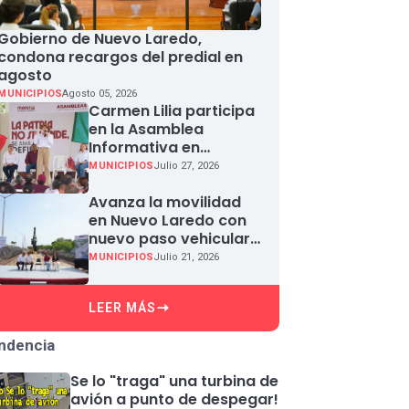
Gobierno de Nuevo Laredo,
condona recargos del predial en
agosto
MUNICIPIOS
Agosto 05, 2026
Carmen Lilia participa
en la Asamblea
Informativa en
Defensa de la
MUNICIPIOS
Julio 27, 2026
Soberanía Nacional en
Miguel Aleman
Avanza la movilidad
en Nuevo Laredo con
nuevo paso vehicular
en Paseo Colón
MUNICIPIOS
Julio 21, 2026
LEER MÁS
ndencia
Se lo "traga" una turbina de
avión a punto de despegar!