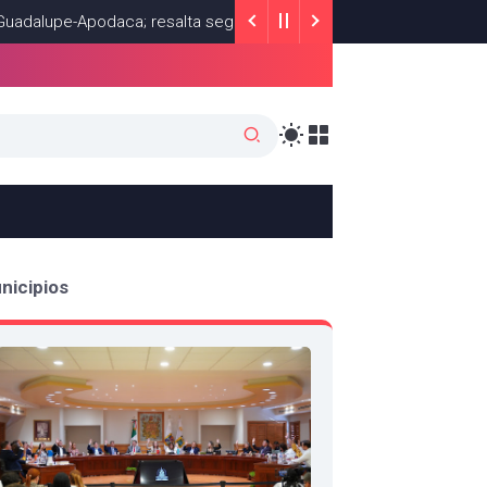
upe-Apodaca; resalta seguridad en transporte público
ESTADOS
nicipios