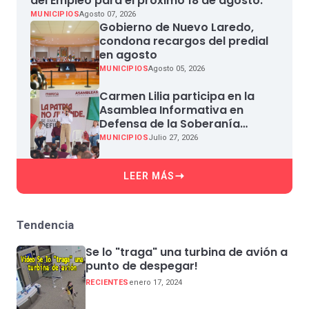
del Empleo para el próximo 18 de agosto.
MUNICIPIOS
Agosto 07, 2026
Gobierno de Nuevo Laredo,
condona recargos del predial
en agosto
MUNICIPIOS
Agosto 05, 2026
Carmen Lilia participa en la
Asamblea Informativa en
Defensa de la Soberanía
Nacional en Miguel Aleman
MUNICIPIOS
Julio 27, 2026
LEER MÁS
Tendencia
Se lo "traga" una turbina de avión a
punto de despegar!
RECIENTES
enero 17, 2024