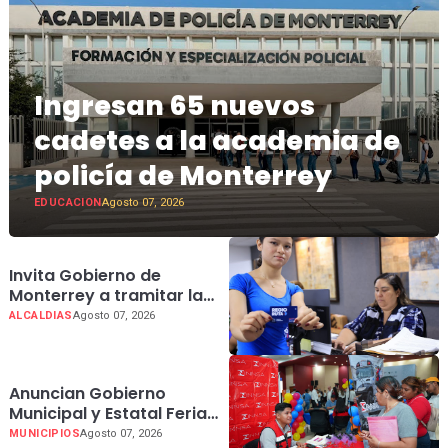
Ingresan 65 nuevos
cadetes a la academia de
policía de Monterrey
EDUCACION
Agosto 07, 2026
Invita Gobierno de
Monterrey a tramitar la
tarjeta de la Regio Ruta
ALCALDIAS
Agosto 07, 2026
Anuncian Gobierno
Municipal y Estatal Feria
del Empleo para el
MUNICIPIOS
Agosto 07, 2026