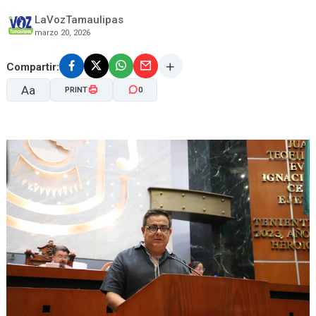
LaVozTamaulipas
marzo 20, 2026
Compartir:
Aa
PRINT
0
A-
A+