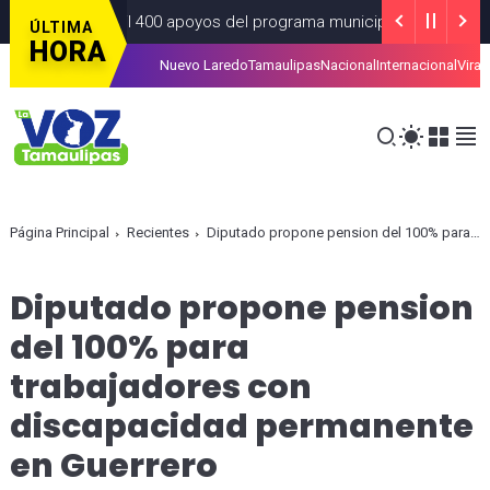
 más de 4 Mil 400 apoyos del programa municipal “Mamá Luchona”
ÚLTIMA
HORA
Nuevo Laredo
Tamaulipas
Nacional
Internacional
Viral
tar la tarjeta de la Regio Ruta
ALCALDIAS
AGOSTO 07, 2026
Página Principal
Recientes
Diputado propone pension del 100% para trabajadores con discapacidad permanente en Guerrero
Diputado propone pension
del 100% para
trabajadores con
discapacidad permanente
en Guerrero