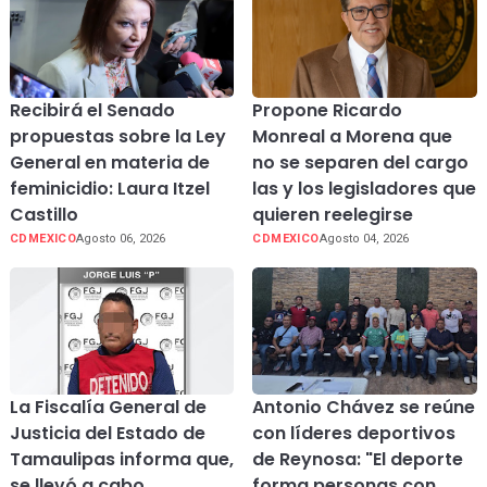
Recibirá el Senado
Propone Ricardo
propuestas sobre la Ley
Monreal a Morena que
General en materia de
no se separen del cargo
feminicidio: Laura Itzel
las y los legisladores que
Castillo
quieren reelegirse
CDMEXICO
Agosto 06, 2026
CDMEXICO
Agosto 04, 2026
La Fiscalía General de
Antonio Chávez se reúne
Justicia del Estado de
con líderes deportivos
Tamaulipas informa que,
de Reynosa: "El deporte
se llevó a cabo
forma personas con