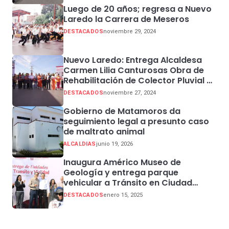
Luego de 20 años; regresa a Nuevo
Laredo la Carrera de Meseros
DESTACADOS
noviembre 29, 2024
Nuevo Laredo: Entrega Alcaldesa
Carmen Lilia Canturosas Obra de
Rehabilitación de Colector Pluvial en
Sector Centro
DESTACADOS
noviembre 27, 2024
Gobierno de Matamoros da
seguimiento legal a presunto caso
de maltrato animal
ALCALDIAS
junio 19, 2026
Inaugura Américo Museo de
Geología y entrega parque
vehicular a Tránsito en Ciudad
Madero
DESTACADOS
enero 15, 2025