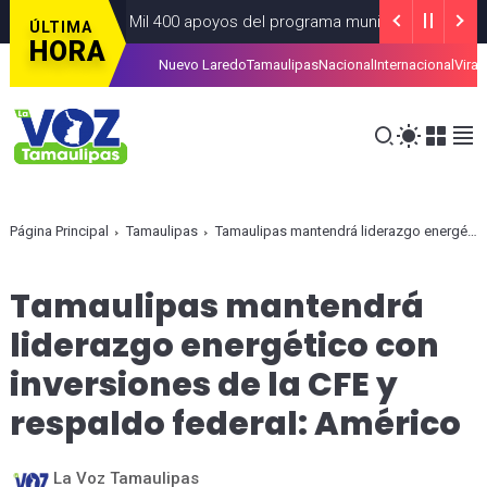
iz más de 4 Mil 400 apoyos del programa municipal “Mamá Luchona
ÚLTIMA
HORA
Nuevo Laredo
Tamaulipas
Nacional
Internacional
Viral
mitar la tarjeta de la Regio Ruta
ALCALDIAS
AGOSTO 07, 2026
Página Principal
Tamaulipas
Tamaulipas mantendrá liderazgo energético con inversiones de la CFE y respaldo federal: Américo
Tamaulipas mantendrá
liderazgo energético con
inversiones de la CFE y
respaldo federal: Américo
La Voz Tamaulipas