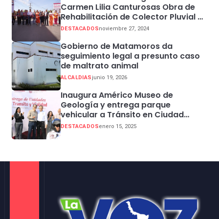
Carmen Lilia Canturosas Obra de
Rehabilitación de Colector Pluvial en
Sector Centro
DESTACADOS
noviembre 27, 2024
Gobierno de Matamoros da
seguimiento legal a presunto caso
de maltrato animal
ALCALDIAS
junio 19, 2026
Inaugura Américo Museo de
Geología y entrega parque
vehicular a Tránsito en Ciudad
Madero
DESTACADOS
enero 15, 2025