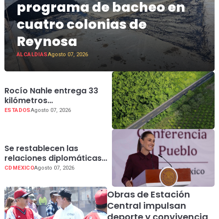
programa de bacheo en
cuatro colonias de
Reynosa
ALCALDIAS
Agosto 07, 2026
Rocío Nahle entrega 33
kilómetros
completamente
ESTADOS
Agosto 07, 2026
rehabilitados de la
carretera Álamo–
Tihuatlán
Se restablecen las
relaciones diplomáticas
entre México y Perú:
CDMEXICO
Agosto 07, 2026
presidenta Claudia
Sheinbaum
Obras de Estación
Central impulsan
deporte y convivencia