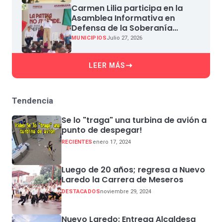
Carmen Lilia participa en la
Asamblea Informativa en
Defensa de la Soberanía
Nacional en Miguel Aleman
MUNICIPIOS
Julio 27, 2026
LEER MÁS
Tendencia
Se lo "traga" una turbina de avión a
punto de despegar!
RECIENTES
enero 17, 2024
Luego de 20 años; regresa a Nuevo
Laredo la Carrera de Meseros
DESTACADOS
noviembre 29, 2024
Nuevo Laredo: Entrega Alcaldesa