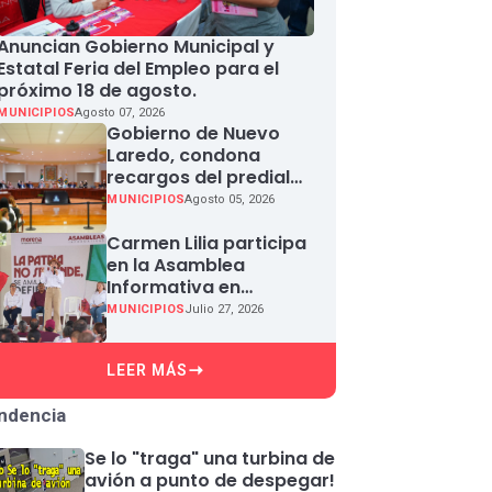
Anuncian Gobierno Municipal y
Estatal Feria del Empleo para el
próximo 18 de agosto.
MUNICIPIOS
Agosto 07, 2026
Gobierno de Nuevo
Laredo, condona
recargos del predial
en agosto
MUNICIPIOS
Agosto 05, 2026
Carmen Lilia participa
en la Asamblea
Informativa en
Defensa de la
MUNICIPIOS
Julio 27, 2026
Soberanía Nacional en
Miguel Aleman
LEER MÁS
ndencia
Se lo "traga" una turbina de
avión a punto de despegar!