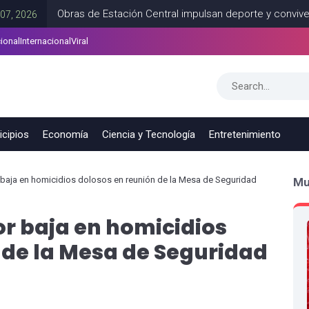
Obras de Estación Central impulsan deporte y convivencia famili
ional
Internacional
Viral
6, 2026
cipios
Economía
Ciencia y Tecnología
Entretenimiento
baja en homicidios dolosos en reunión de la Mesa de Seguridad
Mu
r baja en homicidios
 de la Mesa de Seguridad