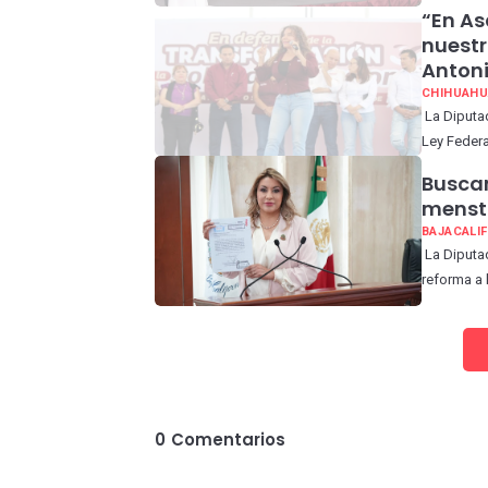
“En A
nuestr
Antoni
CHIHUAHU
La Diputad
Ley Federa
Buscan
menstr
BAJACALI
La Diputa
reforma a 
0
Comentarios