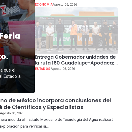
ECONOMIA
Agosto 06, 2026
Feria
o.
Entrega Gobernador unidades de
la ruta 160 Guadalupe-Apodaca;
resalta seguridad en transporte
ESTADOS
Agosto 06, 2026
la que el
público
el Estado a
no de México incorpora conclusiones del
 de Científicos y Especialistas
O
Agosto 06, 2026
ra medida el Instituto Mexicano de Tecnología del Agua realizará
ploración para verificar si...