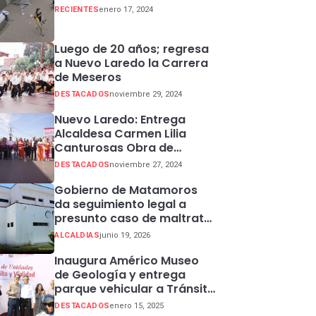
RECIENTES
enero 17, 2024
Luego de 20 años; regresa
a Nuevo Laredo la Carrera
de Meseros
DESTACADOS
noviembre 29, 2024
Nuevo Laredo: Entrega
Alcaldesa Carmen Lilia
Canturosas Obra de
Rehabilitación de Colector
DESTACADOS
noviembre 27, 2024
Pluvial en Sector Centro
Gobierno de Matamoros
da seguimiento legal a
presunto caso de maltrato
animal
ALCALDIAS
junio 19, 2026
Inaugura Américo Museo
de Geología y entrega
parque vehicular a Tránsito
en Ciudad Madero
DESTACADOS
enero 15, 2025