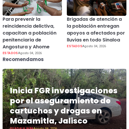
Para prevenir la
Brigadas de atención a
reincidencia delictiva,
la población entregan
capacitan a población
apoyos a afectados por
penitenciaria de
lluvias en todo Sinaloa
Angostura y Ahome
ESTADOS
Agosto 04, 2026
ESTADOS
Agosto 04, 2026
Recomendamos
Inicia FGR investigaciones
por el aseguramiento de
cartuchos y drogas en
Mazamitla, Jalisco
GUADALAJARA
Agosto 04, 2026