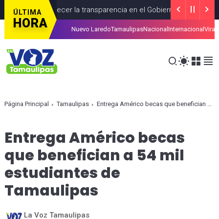
ara fortalecer la transparencia en el Gobierno de México
CDME
ÚLTIMA
HORA
Nuevo Laredo
Tamaulipas
Nacional
Internacional
Viral
udadanos con trámites del SAT
RECIENTES
AGOSTO 04, 2026
Página Principal
Tamaulipas
Entrega Américo becas que benefician a 54 mil estudiantes de Tamaulipas
Entrega Américo becas
que benefician a 54 mil
estudiantes de
Tamaulipas
La Voz Tamaulipas