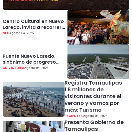
Centro Cultural en Nuevo
Laredo, invita a recorrer
Dinofrontera en sus
NLD
Agosto 04, 2026
últimos días
Puente Nuevo Laredo,
sinónimo de progreso
para Tamaulipas
CD VICTORIA
Agosto 04, 2026
Registra Tamaulipas
1.8 millones de
visitantes durante el
verano y vamos por
más: Turismo
RECIENTES
Agosto 04, 2026
Presenta Gobierno de
Tamaulipas