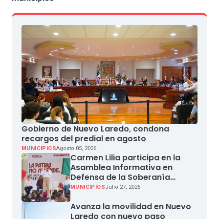
Gobierno de Nuevo Laredo, condona
recargos del predial en agosto
MUNICIPIOS
Agosto 05, 2026
Carmen Lilia participa en la
Asamblea Informativa en
Defensa de la Soberanía
Nacional en Miguel Aleman
MUNICIPIOS
Julio 27, 2026
Avanza la movilidad en Nuevo
Laredo con nuevo paso