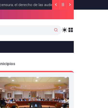
el derecho de las audiencias es un principio constitucional: pres
nicipios