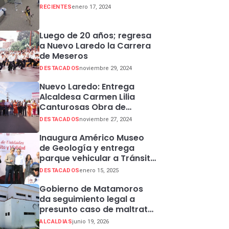
RECIENTES
enero 17, 2024
Luego de 20 años; regresa
a Nuevo Laredo la Carrera
de Meseros
DESTACADOS
noviembre 29, 2024
Nuevo Laredo: Entrega
Alcaldesa Carmen Lilia
Canturosas Obra de
Rehabilitación de Colector
DESTACADOS
noviembre 27, 2024
Pluvial en Sector Centro
Inaugura Américo Museo
de Geología y entrega
parque vehicular a Tránsito
en Ciudad Madero
DESTACADOS
enero 15, 2025
Gobierno de Matamoros
da seguimiento legal a
presunto caso de maltrato
animal
ALCALDIAS
junio 19, 2026