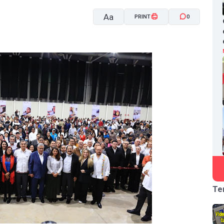
Aa
PRINT
0
A-
A+
Te