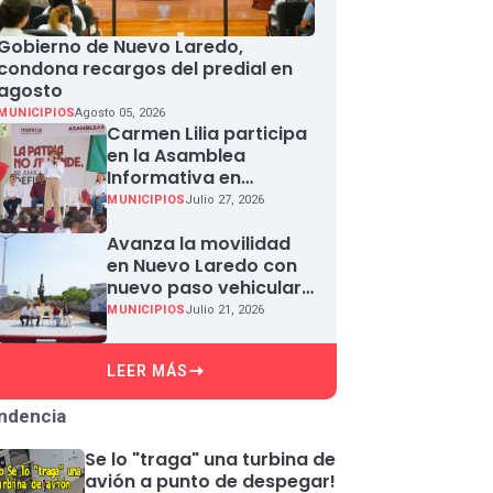
Gobierno de Nuevo Laredo,
condona recargos del predial en
agosto
MUNICIPIOS
Agosto 05, 2026
Carmen Lilia participa
en la Asamblea
Informativa en
Defensa de la
MUNICIPIOS
Julio 27, 2026
Soberanía Nacional en
Miguel Aleman
Avanza la movilidad
en Nuevo Laredo con
nuevo paso vehicular
en Paseo Colón
MUNICIPIOS
Julio 21, 2026
LEER MÁS
ndencia
Se lo "traga" una turbina de
avión a punto de despegar!