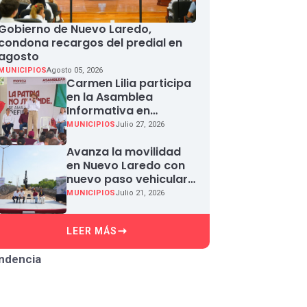
Gobierno de Nuevo Laredo,
condona recargos del predial en
agosto
MUNICIPIOS
Agosto 05, 2026
Carmen Lilia participa
en la Asamblea
Informativa en
Defensa de la
MUNICIPIOS
Julio 27, 2026
Soberanía Nacional en
Miguel Aleman
Avanza la movilidad
en Nuevo Laredo con
nuevo paso vehicular
en Paseo Colón
MUNICIPIOS
Julio 21, 2026
LEER MÁS
ndencia