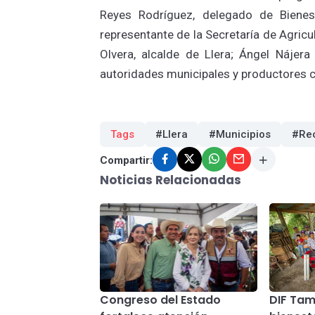
Reyes Rodríguez, delegado de Bienes
representante de la Secretaría de Agricu
Olvera, alcalde de Llera; Ángel Nájer
autoridades municipales y productores ci
Tags
#Llera
#Municipios
#Rec
Compartir:
Noticias Relacionadas
Congreso del Estado
DIF Tam