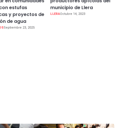
ar en comunidades
productores apícolas del
 con estufas
municipio de Llera
cas y proyectos de
LLERA
Octubre 14, 2023
ón de agua
OS
Septiembre 23, 2025