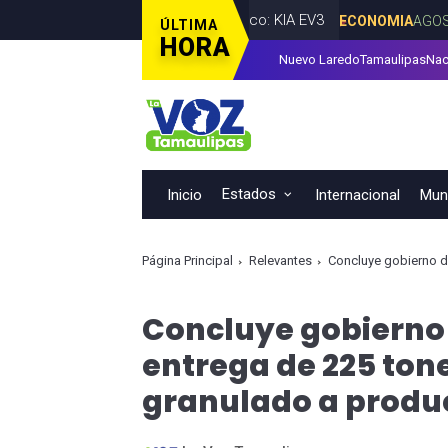
eón primer vehículo eléctrico: KIA EV3
ECONOMIA
AGOSTO 06, 2
ÚLTIMA
HORA
Nuevo Laredo
Tamaulipas
Nac
o Byron Cavazos facilitar la presentación de iniciativas ciudadan
Estados
Inicio
Internacional
Muni
Página Principal
Relevantes
Concluye gobierno de Tamau
Concluye gobierno
entrega de 225 tone
granulado a produc