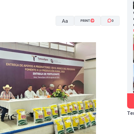
Aa
PRINT
0
A-
A+
Te