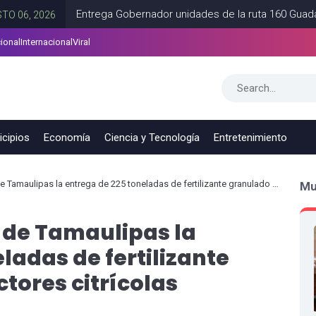
Entrega Gobernador unidades de la ruta 160 Guadalupe-Apod
026
ional
Internacional
Viral
as en Tamaulipas
CD VICTORIA
AGOSTO 06, 2026
cipios
Economía
Ciencia y Tecnología
Entretenimiento
lipas la entrega de 225 toneladas de fertilizante granulado a productores citrícolas
Mu
 de Tamaulipas la
ladas de fertilizante
tores citrícolas