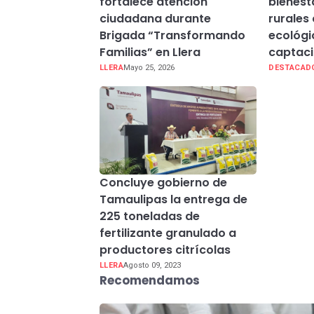
fortalece atención
bienest
ciudadana durante
rurales
Brigada “Transformando
ecológi
Familias” en Llera
captaci
LLERA
Mayo 25, 2026
DESTACAD
Concluye gobierno de
Tamaulipas la entrega de
225 toneladas de
fertilizante granulado a
productores citrícolas
LLERA
Agosto 09, 2023
Recomendamos