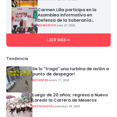
Carmen Lilia participa en la
Asamblea Informativa en
Defensa de la Soberanía
Nacional en Miguel Aleman
MUNICIPIOS
Julio 27, 2026
LEER MÁS
Tendencia
Se lo "traga" una turbina de avión a
punto de despegar!
RECIENTES
enero 17, 2024
Luego de 20 años; regresa a Nuevo
Laredo la Carrera de Meseros
DESTACADOS
noviembre 29, 2024