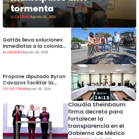
tormenta
ALCALDIAS
Agosto 06, 2026
Gattás lleva soluciones
inmediatas a la colonia
Azteca 2; con “Tu Voz
ALCALDIAS
Agosto 06, 2026
Transforma
Propone diputado Byron
Cavazos facilitar la
presentación de
CD VICTORIA
Agosto 06, 2026
iniciativas ciudadanas en
Tamaulipas
Claudia Sheinbaum
firma decreto para
fortalecer la
transparencia en el
Gobierno de México