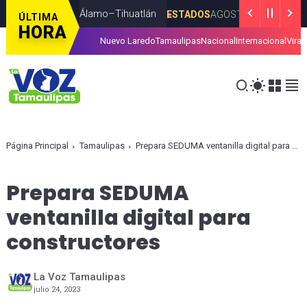
a carretera Álamo–Tihuatlán
Se re
ESTADOS
AGOSTO 07, 2026
ÚLTIMA
HORA
Nuevo Laredo
Tamaulipas
Nacional
Internacional
Viral
GOSTO 06, 2026
Página Principal
Tamaulipas
Prepara SEDUMA ventanilla digital para constructores
Prepara SEDUMA
ventanilla digital para
constructores
La Voz Tamaulipas
julio 24, 2023