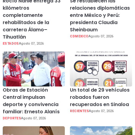
Rocío Nahle entrega 33
Se restablecen las
kilómetros
relaciones diplomáticas
completamente
entre México y Perú:
rehabilitados de la
presidenta Claudia
carretera Álamo–
Sheinbaum
Tihuatlán
CDMEXICO
Agosto 07, 2026
ESTADOS
Agosto 07, 2026
Obras de Estación
Un total de 29 vehículos
Central impulsan
robados fueron
deporte y convivencia
recuperados en Sinaloa
familiar: Ernesto Alanís
RECIENTES
Agosto 07, 2026
DEPORTES
Agosto 07, 2026