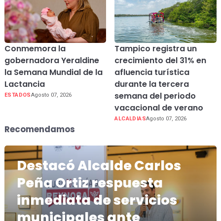
Conmemora la
Tampico registra un
gobernadora Yeraldine
crecimiento del 31% en
la Semana Mundial de la
afluencia turística
Lactancia
durante la tercera
semana del periodo
ESTADOS
Agosto 07, 2026
vacacional de verano
ALCALDIAS
Agosto 07, 2026
Recomendamos
Destacó Alcalde Carlos
Peña Ortiz respuesta
inmediata de servicios
municipales ante