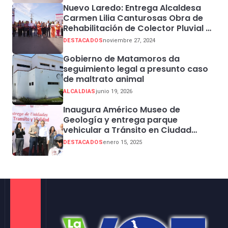
Nuevo Laredo: Entrega Alcaldesa
Carmen Lilia Canturosas Obra de
Rehabilitación de Colector Pluvial en
Sector Centro
DESTACADOS
noviembre 27, 2024
Gobierno de Matamoros da
seguimiento legal a presunto caso
de maltrato animal
ALCALDIAS
junio 19, 2026
Inaugura Américo Museo de
Geología y entrega parque
vehicular a Tránsito en Ciudad
Madero
DESTACADOS
enero 15, 2025