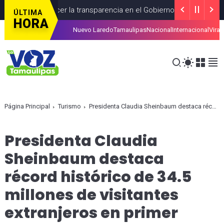
a fortalecer la transparencia en el Gobierno de México
CDMEXI
ÚLTIMA
HORA
Nuevo Laredo
Tamaulipas
Nacional
Internacional
Viral
danos con trámites del SAT
RECIENTES
AGOSTO 04, 2026
Página Principal
Turismo
Presidenta Claudia Sheinbaum destaca récord histórico de 34.5 millones de visitantes extranjeros en primer cuatrimestre del 2026
Presidenta Claudia
Sheinbaum destaca
récord histórico de 34.5
millones de visitantes
extranjeros en primer