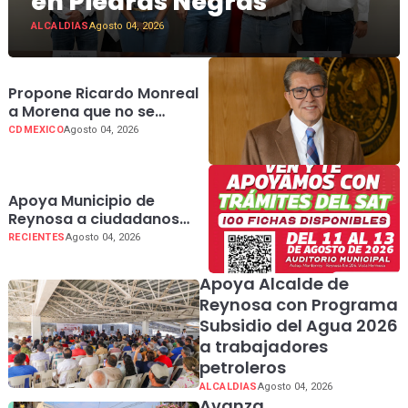
en Piedras Negras
ALCALDIAS
Agosto 04, 2026
Propone Ricardo Monreal
a Morena que no se
separen del cargo las y
CDMEXICO
Agosto 04, 2026
los legisladores que
quieren reelegirse
Apoya Municipio de
Reynosa a ciudadanos
con trámites del SAT
RECIENTES
Agosto 04, 2026
Apoya Alcalde de
Reynosa con Programa
Subsidio del Agua 2026
a trabajadores
petroleros
ALCALDIAS
Agosto 04, 2026
Avanza