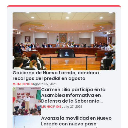
Gobierno de Nuevo Laredo, condona
recargos del predial en agosto
MUNICIPIOS
Agosto 05, 2026
Carmen Lilia participa en la
Asamblea Informativa en
Defensa de la Soberanía
Nacional en Miguel Aleman
MUNICIPIOS
Julio 27, 2026
Avanza la movilidad en Nuevo
Laredo con nuevo paso