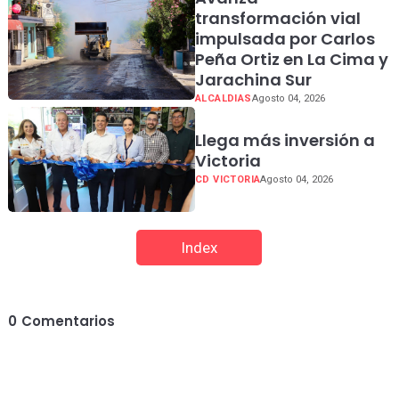
transformación vial
impulsada por Carlos
Peña Ortiz en La Cima y
Jarachina Sur
ALCALDIAS
Agosto 04, 2026
Llega más inversión a
Victoria
CD VICTORIA
Agosto 04, 2026
Index
0
Comentarios