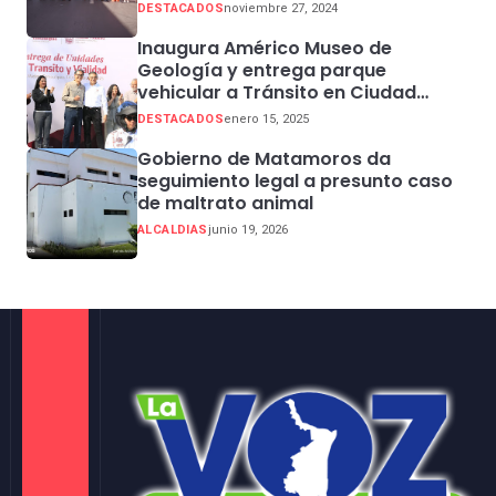
Sector Centro
DESTACADOS
noviembre 27, 2024
Inaugura Américo Museo de
Geología y entrega parque
vehicular a Tránsito en Ciudad
Madero
DESTACADOS
enero 15, 2025
Gobierno de Matamoros da
seguimiento legal a presunto caso
de maltrato animal
ALCALDIAS
junio 19, 2026