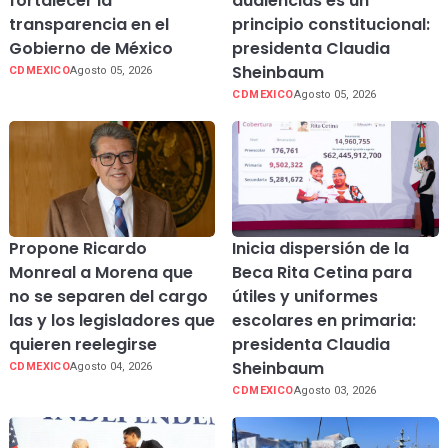
fortalecer la
audiencias es un
transparencia en el
principio constitucional:
Gobierno de México
presidenta Claudia
Sheinbaum
CDMEXICO
Agosto 05, 2026
CDMEXICO
Agosto 05, 2026
Propone Ricardo
Inicia dispersión de la
Monreal a Morena que
Beca Rita Cetina para
no se separen del cargo
útiles y uniformes
las y los legisladores que
escolares en primaria:
quieren reelegirse
presidenta Claudia
Sheinbaum
CDMEXICO
Agosto 04, 2026
CDMEXICO
Agosto 03, 2026