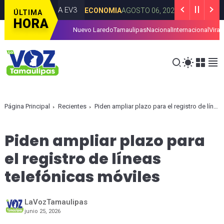
éctrico: KIA EV3
Entrega Goberna
ECONOMIA
AGOSTO 06, 2026
ÚLTIMA
HORA
Nuevo Laredo
Tamaulipas
Nacional
Internacional
Viral
tar la presentación de iniciativas ciudadanas en Tamaulipas
CD 
Página Principal
Recientes
Piden ampliar plazo para el registro de líneas telefónicas móviles
Piden ampliar plazo para
el registro de líneas
telefónicas móviles
LaVozTamaulipas
junio 25, 2026