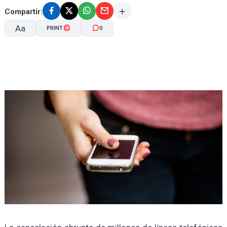
Compartir:
Aa
PRINT
0
A-
A+