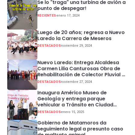
Se lo "traga" una turbina de avión a
punto de despegar!
RECIENTES
enero 17, 2024
Luego de 20 años; regresa a Nuevo
Laredo la Carrera de Meseros
DESTACADOS
noviembre 29, 2024
Nuevo Laredo: Entrega Alcaldesa
Carmen Lilia Canturosas Obra de
Rehabilitación de Colector Pluvial en
Sector Centro
DESTACADOS
noviembre 27, 2024
Inaugura Américo Museo de
Geología y entrega parque
vehicular a Tránsito en Ciudad
Madero
DESTACADOS
enero 15, 2025
Gobierno de Matamoros da
seguimiento legal a presunto caso
de maltrato animal