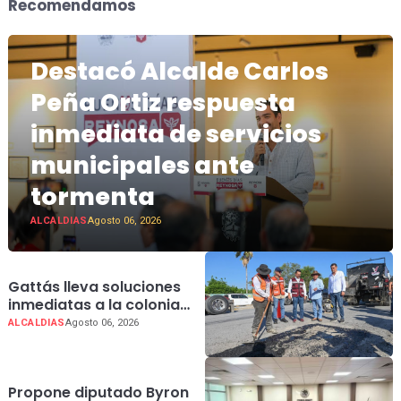
Recomendamos
Destacó Alcalde Carlos
Peña Ortiz respuesta
inmediata de servicios
municipales ante
tormenta
ALCALDIAS
Agosto 06, 2026
Gattás lleva soluciones
inmediatas a la colonia
Azteca 2; con “Tu Voz
ALCALDIAS
Agosto 06, 2026
Transforma
Propone diputado Byron