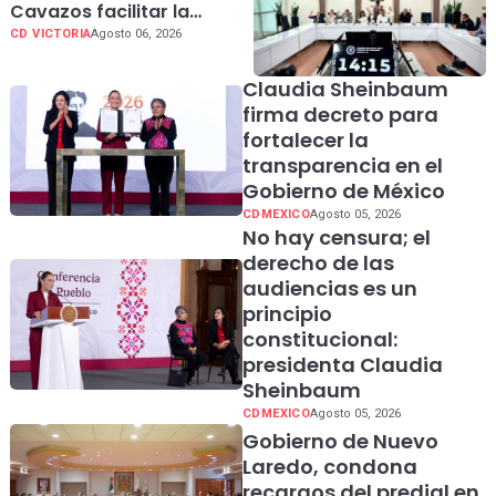
Cavazos facilitar la
presentación de
CD VICTORIA
Agosto 06, 2026
iniciativas ciudadanas en
Tamaulipas
Claudia Sheinbaum
firma decreto para
fortalecer la
transparencia en el
Gobierno de México
CDMEXICO
Agosto 05, 2026
No hay censura; el
derecho de las
audiencias es un
principio
constitucional:
presidenta Claudia
Sheinbaum
CDMEXICO
Agosto 05, 2026
Gobierno de Nuevo
Laredo, condona
recargos del predial en