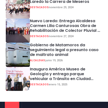
Laredo la Carrera de Meseros
DESTACADOS
noviembre 29, 2024
Nuevo Laredo: Entrega Alcaldesa
Carmen Lilia Canturosas Obra de
Rehabilitación de Colector Pluvial en
Sector Centro
DESTACADOS
noviembre 27, 2024
Gobierno de Matamoros da
seguimiento legal a presunto caso
de maltrato animal
ALCALDIAS
junio 19, 2026
Inaugura Américo Museo de
Geología y entrega parque
vehicular a Tránsito en Ciudad
Madero
DESTACADOS
enero 15, 2025