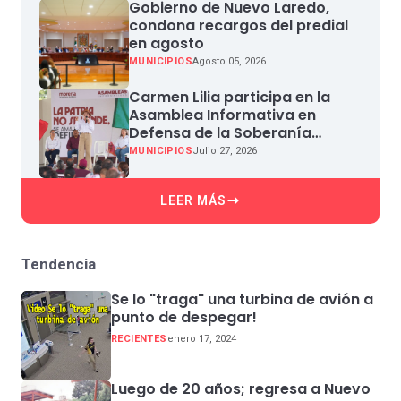
Gobierno de Nuevo Laredo,
condona recargos del predial
en agosto
MUNICIPIOS
Agosto 05, 2026
Carmen Lilia participa en la
Asamblea Informativa en
Defensa de la Soberanía
Nacional en Miguel Aleman
MUNICIPIOS
Julio 27, 2026
LEER MÁS
Tendencia
Se lo "traga" una turbina de avión a
punto de despegar!
RECIENTES
enero 17, 2024
Luego de 20 años; regresa a Nuevo