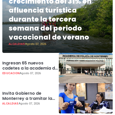
crecimiento del 31% en
afluencia turística
durante la tercera
semana del periodo
vacacional de verano
ALCALDIAS
Agosto 07, 2026
Ingresan 65 nuevos
cadetes a la academia de
policía de Monterrey
EDUCACION
Agosto 07, 2026
Invita Gobierno de
Monterrey a tramitar la
tarjeta de la Regio Ruta
ALCALDIAS
Agosto 07, 2026