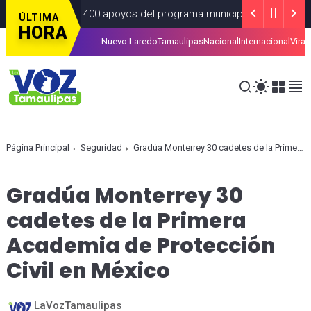
más de 4 Mil 400 apoyos del programa municipal “Mamá Luchona”
ÚLTIMA
HORA
Nuevo Laredo
Tamaulipas
Nacional
Internacional
Viral
ar la tarjeta de la Regio Ruta
ALCALDIAS
AGOSTO 07, 2026
Página Principal
Seguridad
Gradúa Monterrey 30 cadetes de la Primera Academia de Protección Civil en México
Gradúa Monterrey 30
cadetes de la Primera
Academia de Protección
Civil en México
LaVozTamaulipas