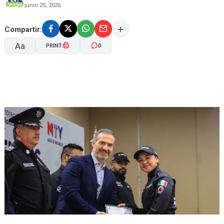
junio 25, 2026
Compartir:
Aa
PRINT
0
A-
A+