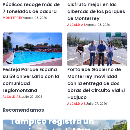
Públicos recoge más de
disfruta mejor en las
7 toneladas de basura
albercas de los parques
de Monterrey
MONTERREY
Agosto 03, 2026
ALCALDIAS
Agosto 03, 2026
Festeja Parque España
Fortalece Gobierno de
su 59 aniversario con la
Monterrey movilidad
comunidad
con la entrega de dos
regiomontana
obras del Circuito Vial El
Huajuco
ALCALDIAS
Julio 27, 2026
ALCALDIAS
Julio 27, 2026
Recomendamos
Tampico registra un