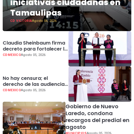
iniciativas ciudadanas en
Tamaulipas
CD VICTORIA
Agosto 06, 2026
Claudia Sheinbaum firma
decreto para fortalecer la
transparencia en el
CDMEXICO
Agosto 05, 2026
Gobierno de México
No hay censura; el
derecho de las audiencias
es un principio
CDMEXICO
Agosto 05, 2026
constitucional: presidenta
Claudia Sheinbaum
Gobierno de Nuevo
Laredo, condona
recargos del predial en
agosto
MUNICIPIOS
Agosto 05, 2026