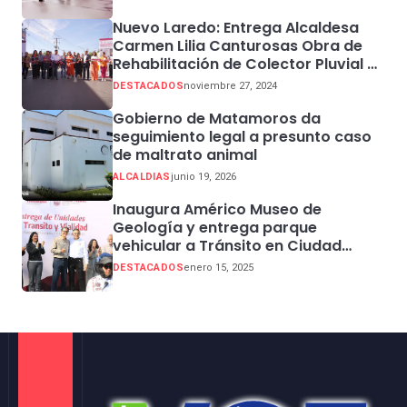
Nuevo Laredo: Entrega Alcaldesa
Carmen Lilia Canturosas Obra de
Rehabilitación de Colector Pluvial en
Sector Centro
DESTACADOS
noviembre 27, 2024
Gobierno de Matamoros da
seguimiento legal a presunto caso
de maltrato animal
ALCALDIAS
junio 19, 2026
Inaugura Américo Museo de
Geología y entrega parque
vehicular a Tránsito en Ciudad
Madero
DESTACADOS
enero 15, 2025