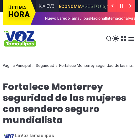
o eléctrico: KIA EV3
Entrega Gob
ECONOMIA
AGOSTO 06, 2026
ÚLTIMA
HORA
Nuevo Laredo
Tamaulipas
Nacional
Internacional
Viral
cilitar la presentación de iniciativas ciudadanas en Tamaulipas
Página Principal
Seguridad
Fortalece Monterrey seguridad de las mujeres con sendero seguro mundialista
Fortalece Monterrey
seguridad de las mujeres
con sendero seguro
mundialista
LaVozTamaulipas