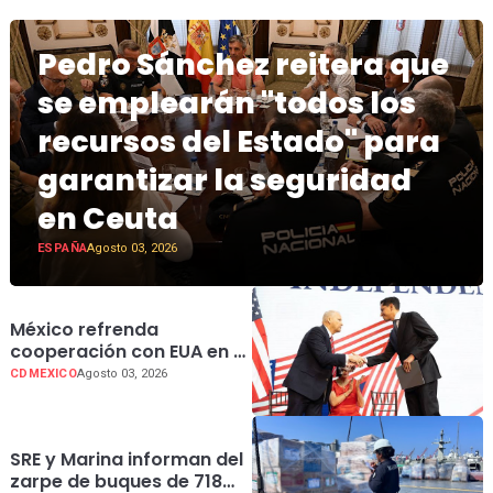
Pedro Sánchez reitera que
se emplearán "todos los
recursos del Estado" para
garantizar la seguridad
en Ceuta
ESPAÑA
Agosto 03, 2026
México refrenda
cooperación con EUA en el
250 aniversario de su
CDMEXICO
Agosto 03, 2026
independencia
SRE y Marina informan del
zarpe de buques de 718