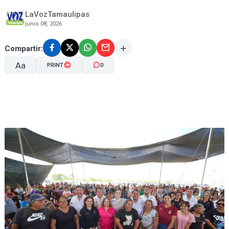
LaVozTamaulipas
junio 08, 2026
Compartir:
Aa
PRINT
0
A-
A+