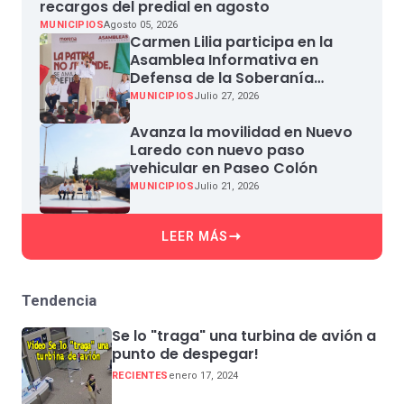
recargos del predial en agosto
MUNICIPIOS
Agosto 05, 2026
Carmen Lilia participa en la
Asamblea Informativa en
Defensa de la Soberanía
Nacional en Miguel Aleman
MUNICIPIOS
Julio 27, 2026
Avanza la movilidad en Nuevo
Laredo con nuevo paso
vehicular en Paseo Colón
MUNICIPIOS
Julio 21, 2026
LEER MÁS
Tendencia
Se lo "traga" una turbina de avión a
punto de despegar!
RECIENTES
enero 17, 2024