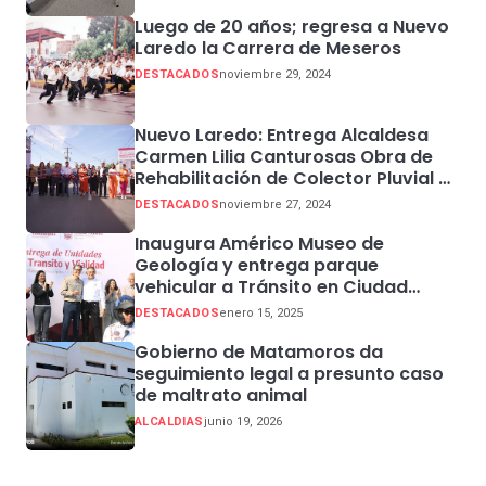
Luego de 20 años; regresa a Nuevo
Laredo la Carrera de Meseros
DESTACADOS
noviembre 29, 2024
Nuevo Laredo: Entrega Alcaldesa
Carmen Lilia Canturosas Obra de
Rehabilitación de Colector Pluvial en
Sector Centro
DESTACADOS
noviembre 27, 2024
Inaugura Américo Museo de
Geología y entrega parque
vehicular a Tránsito en Ciudad
Madero
DESTACADOS
enero 15, 2025
Gobierno de Matamoros da
seguimiento legal a presunto caso
de maltrato animal
ALCALDIAS
junio 19, 2026