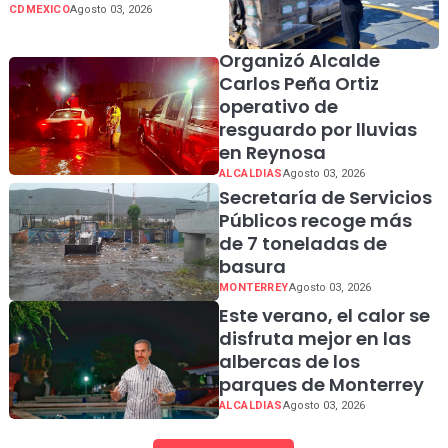
toneladas de ayuda
CDMEXICO
Agosto 03, 2026
humanitaria con destino a
Venezuela
Organizó Alcalde
Carlos Peña Ortiz
operativo de
resguardo por lluvias
en Reynosa
ALCALDIAS
Agosto 03, 2026
Secretaría de Servicios
Públicos recoge más
de 7 toneladas de
basura
MONTERREY
Agosto 03, 2026
Este verano, el calor se
disfruta mejor en las
albercas de los
parques de Monterrey
ALCALDIAS
Agosto 03, 2026