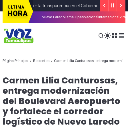
a fortalecer la transparencia en el Gobierno de México
CDMEXI
ÚLTIMA
HORA
Nuevo Laredo
Tamaulipas
Nacional
Internacional
Viral
adanos con trámites del SAT
RECIENTES
AGOSTO 04, 2026
Página Principal
Recientes
Carmen Lilia Canturosas, entrega modernización del Boulevard Aeropuerto y fortalece el corredor logístico de Nuevo Laredo
Carmen Lilia Canturosas,
entrega modernización
del Boulevard Aeropuerto
y fortalece el corredor
logístico de Nuevo Laredo