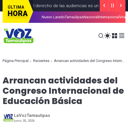
censura; el derecho de las audiencias es un principio constitucio
ÚLTIMA
HORA
Nuevo Laredo
Tamaulipas
Nacional
Internacional
Viral
 Sheinbaum firma decreto para fortalecer la transparencia en el 
Página Principal
Recientes
Arrancan actividades del Congreso Internacional de Educación Básica
Arrancan actividades del
Congreso Internacional de
Educación Básica
LaVozTamaulipas
junio 30, 2026