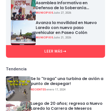
Asamblea Informativa en
Defensa de la Soberanía
Nacional en Miguel Aleman
MUNICIPIOS
Julio 27, 2026
Avanza la movilidad en Nuevo
Laredo con nuevo paso
vehicular en Paseo Colón
MUNICIPIOS
Julio 21, 2026
LEER MÁS
Tendencia
Se lo "traga" una turbina de avión a
punto de despegar!
RECIENTES
enero 17, 2024
Luego de 20 años; regresa a Nuevo
Laredo la Carrera de Meseros