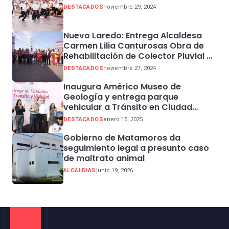
DESTACADOS
noviembre 29, 2024
Nuevo Laredo: Entrega Alcaldesa
Carmen Lilia Canturosas Obra de
Rehabilitación de Colector Pluvial en
Sector Centro
DESTACADOS
noviembre 27, 2024
Inaugura Américo Museo de
Geología y entrega parque
vehicular a Tránsito en Ciudad
Madero
DESTACADOS
enero 15, 2025
Gobierno de Matamoros da
seguimiento legal a presunto caso
de maltrato animal
ALCALDIAS
junio 19, 2026