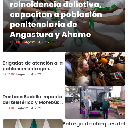
reincidencia delictiva,
capacitan a población
penitenciaria de
Angostura y Ahome
ESTADOS
Agosto 04, 2026
Brigadas de atención a la
población entregan
apoyos a afectados por
ESTADOS
Agosto 04, 2026
lluvias en todo Sinaloa
Destaca Bedolla impacto
del teleférico y Morebús
en Morelia tras recorrido
ESTADOS
Agosto 04, 2026
con el embajador de
China
Entrega de cheques del