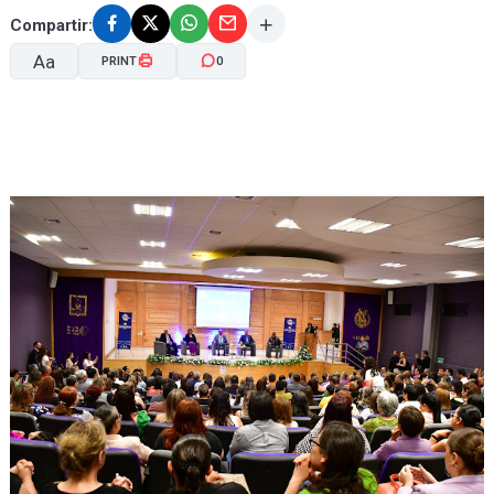
Compartir:
Aa
PRINT
0
A-
A+