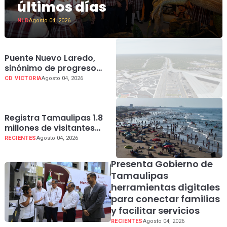
últimos días
NLD
Agosto 04, 2026
Puente Nuevo Laredo,
sinónimo de progreso
para Tamaulipas
CD VICTORIA
Agosto 04, 2026
Registra Tamaulipas 1.8
millones de visitantes
durante el verano y
RECIENTES
Agosto 04, 2026
vamos por más: Turismo
Presenta Gobierno de
Tamaulipas
herramientas digitales
para conectar familias
y facilitar servicios
RECIENTES
Agosto 04, 2026