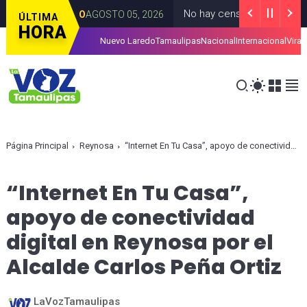
No hay censura; el derecho de las
CDMEXICO
AGOSTO 05, 2026
ÚLTIMA
HORA
Nuevo Laredo
Tamaulipas
Nacional
Internacional
Viral
6
Página Principal
Reynosa
“Internet En Tu Casa”, apoyo de conectividad digital en Reynosa por el Alcalde Carlos Peña Ortiz
“Internet En Tu Casa”,
apoyo de conectividad
digital en Reynosa por el
Alcalde Carlos Peña Ortiz
LaVozTamaulipas